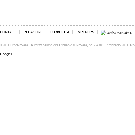
CONTATTI
REDAZIONE
PUBBLICITÀ
PARTNERS
©2011 FreeNovara - Autorizzazione del Tribunale di Novara, nr 504 del 17 febbraio 2011. Re
Google+