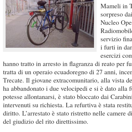
Mameli in T
sorpreso dai
Nucleo Oper
Radiomobile
servizio fin
i furti in da
esercizi co
hanno tratto in arresto in flagranza di reato per f
tratta di un operaio ecuadoregno di 27 anni, incen
Trecate. Il giovane extracomunitario, alla vista de
ha abbandonato i due velocipedi e si è dato alla
potesse allontanarsi, è stato bloccato dai Carabin
intervenuti su richiesta. La refurtiva è stata restit
diritto. L’arrestato è stato ristretto nelle camere d
del giudizio del rito direttissimo.