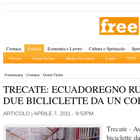
Cronaca
Politica
Economia e Lavoro
Cultura e Spettacolo
Spor
Novara
Ovest-Ticino
Medio-Novarese
Laghi
VCO
Freenovara
»
Cronaca
»
Ovest-Ticino
TRECATE: ECUADOREGNO R
DUE BICLICLETTE DA UN CO
ARTICOLO |
APRILE 7, 2011 - 9:52PM
Trecate - A
biciclette da