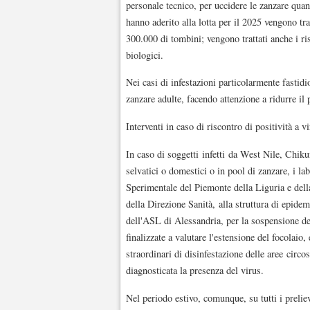
personale tecnico, per uccidere le zanzare qua
hanno aderito alla lotta per il 2025 vengono tr
300.000 di tombini; vengono trattati anche i ri
biologici.
Nei casi di infestazioni particolarmente fastidio
zanzare adulte, facendo attenzione a ridurre il p
Interventi in caso di riscontro di positività a v
In caso di soggetti infetti da West Nile, Chik
selvatici o domestici o in pool di zanzare, i lab
Sperimentale del Piemonte della Liguria e della
della Direzione Sanità, alla struttura di epidem
dell'ASL di Alessandria, per la sospensione dei
finalizzate a valutare l'estensione del focolaio,
straordinari di disinfestazione delle aree circos
diagnosticata la presenza del virus.
Nel periodo estivo, comunque, su tutti i preliev