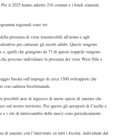
 Per il 2025 hanno aderito 216 comuni e i fondi stanziati
programmi regionali sono tre:
della presenza di virus trasmissibili all'uomo e agli
trattive per catturare gli insetti adulti. Questi vengono
cie e, quelli che giungono da 73 di queste trappole vengono
isi che possono individuare la presenza dei virus West Nile e
oraggio basata sull'impiego di circa 1300 ovitrappole che
rio con cadenza bisettimanale.
u possibili aree di ingresso di nuove specie di zanzare che
ro sul nostro territorio. Per questo gli aeroporti di Caselle e
ne e i siti di interscambio delle merci sono periodicamente
a di zanzare con l’intervento su tutti i focolai, individuati dal