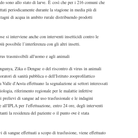
ndo sono allo stato di larve. È così che per i 216 comuni che
attati periodicamente durante la stagione in media più di
stagni di acqua in ambito rurale distribuendo prodotti
se si interviene anche con interventi insetticidi contro le
iù possibile l’interferenza con gli altri insetti.
irus trasmissibili all'uomo e agli animali
ungunya, Zika o Dengue o del riscontro di virus in animali
oratori di sanità pubblica o dell'Istituto zooprofilattico
 Valle d'Aosta effettuano la segnalazione ai settori interessati
iologia, riferimento regionale per le malattie infettive
 prelievi di sangue ad uso trasfusionale e le indagini
 e all'IPLA per l'effettuazione, entro 24 ore, degli interventi
tanti la residenza del paziente o il punto ove è stata
i di sangue effettuati a scopo di trasfusione, viene effettuato