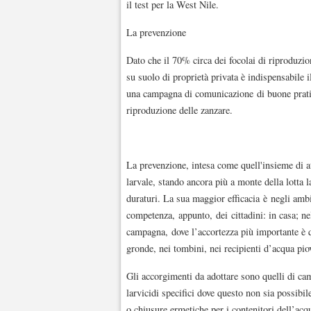
il test per la West Nile.
La prevenzione
Dato che il 70% circa dei focolai di riproduzion
su suolo di proprietà privata è indispensabile il
una campagna di comunicazione di buone pratich
riproduzione delle zanzare.
La prevenzione, intesa come quell'insieme di at
larvale, stando ancora più a monte della lotta la
duraturi. La sua maggior efficacia è negli am
competenza, appunto, dei cittadini: in casa; nel
campagna, dove l’accortezza più importante è que
gronde, nei tombini, nei recipienti d’acqua pi
Gli accorgimenti da adottare sono quelli di ca
larvicidi specifici dove questo non sia possibi
o chiusure ermetiche per i contenitori dell’acqu