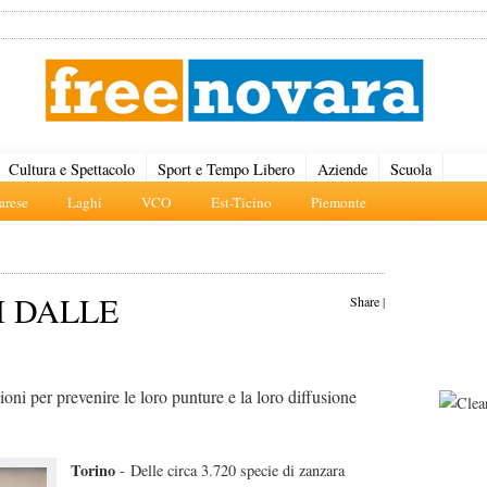
Cultura e Spettacolo
Sport e Tempo Libero
Aziende
Scuola
rese
Laghi
VCO
Est-Ticino
Piemonte
I DALLE
Share
|
zioni per prevenire le loro punture e la loro diffusione
Torino
- Delle circa 3.720 specie di zanzara