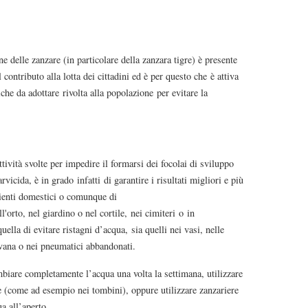
e delle zanzare (in particolare della zanzara tigre) è presente
 contributo alla lotta dei cittadini ed è per questo che è attiva
e da adottare rivolta alla popolazione per evitare la
tività svolte per impedire il formarsi dei focolai di sviluppo
rvicida, è in grado infatti di garantire i risultati migliori e più
bienti domestici o comunque di
l'orto, nel giardino o nel cortile, nei cimiteri o in
lla di evitare ristagni d’acqua, sia quelli nei vasi, nelle
ovana o nei pneumatici abbandonati.
mbiare completamente l’acqua una volta la settimana, utilizzare
le (come ad esempio nei tombini), oppure utilizzare zanzariere
a all’aperto.