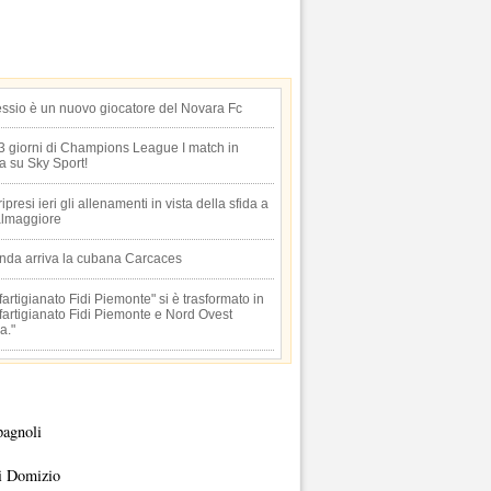
essio è un nuovo giocatore del Novara Fc
 3 giorni di Champions League I match in
ta su Sky Sport!
 ripresi ieri gli allenamenti in vista della sfida a
lmaggiore
anda arriva la cubana Carcaces
artigianato Fidi Piemonte" si è trasformato in
artigianato Fidi Piemonte e Nord Ovest
a."
pagnoli
i Domizio