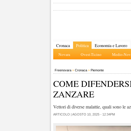
Cronaca
Politica
Economia e Lavoro
Novara
Ovest-Ticino
Medio-Nova
Freenovara
»
Cronaca
»
Piemonte
COME DIFENDERS
ZANZARE
Vettori di diverse malattie, quali sono le a
ARTICOLO |
AGOSTO 10, 2025 - 12:34PM