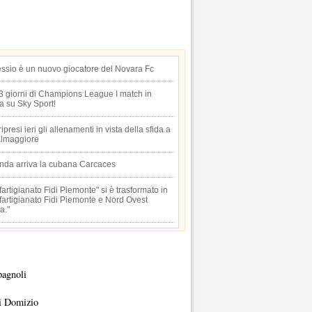
essio è un nuovo giocatore del Novara Fc
 3 giorni di Champions League I match in
ta su Sky Sport!
 ripresi ieri gli allenamenti in vista della sfida a
lmaggiore
anda arriva la cubana Carcaces
artigianato Fidi Piemonte" si è trasformato in
artigianato Fidi Piemonte e Nord Ovest
a."
pagnoli
i Domizio