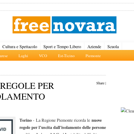
Cultura e Spettacolo
Sport e Tempo Libero
Aziende
Scuola
rese
Laghi
VCO
Est-Ticino
Piemonte
 REGOLE PER
Share
|
SOLAMENTO
Torino
nuove
- La Regione Piemonte ricorda le
regole per l’uscita dall'isolamento delle persone