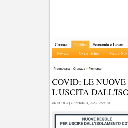
Cronaca
Politica
Economia e Lavoro
Novara
Ovest-Ticino
Medio-Nova
Freenovara
»
Cronaca
»
Piemonte
COVID: LE NUOVE
L'USCITA DALL'I
ARTICOLO |
GENNAIO 4, 2023 - 3:24PM