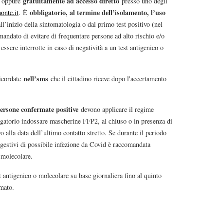
gratuitamente ad accesso diretto
oppure
presso uno degli
obbligatorio, al termine dell’isolamento, l’uso
onte.it
. È
l’inizio della sintomatologia o dal primo test positivo (nel
andato di evitare di frequentare persone ad alto rischio e/o
ssere interrotte in caso di negatività a un test antigenico o
nell’sms
icordate
che il cittadino riceve dopo l'accertamento
 persone confermate positive
devono applicare il regime
ligatorio indossare mascherine FFP2, al chiuso o in presenza di
 alla data dell’ultimo contatto stretto. Se durante il periodo
gestivi di possibile infezione da Covid è raccomandata
 molecolare.
 antigenico o molecolare su base giornaliera fino al quinto
rmato.