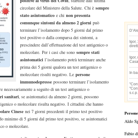
positive al virus del Covid
, stabilite dall’ultima
sempre
circolare del Ministero della Salute. Chi è
stato asintomatico
non presenta
e chi
comunque sintomi da almeno 2 giorni
può
terminare l’isolamento dopo 5 giorni dal primo
D’Al
test positivo o dalla comparsa dei sintomi, a
Igor,
prescindere dall’effettuazione del test antigenico o
diret
sempre stati
molecolare. Per i casi che sono
Igor,
asintomatici
l’isolamento potrà terminare anche
Casa
prima dei 5 giorni qualora un test antigenico o
In b
persone
molecolare risulti negativo. Le
immunodepresse
possono terminare l’isolamento
"Conf
"Conf
 necessariamente a seguito di un test antigenico o
s.c.p.
ri sanitari
, se asintomatici da almeno 2 giorni, possono
igenico o molecolare risulta negativo. I cittadini che hanno
polare Cinese
nei 7 giorni precedenti il primo test positivo
Persone
o minimo di 5 giorni dal primo test positivo, se asintomatici
Aldo S
ico o molecolare.
Fabio d