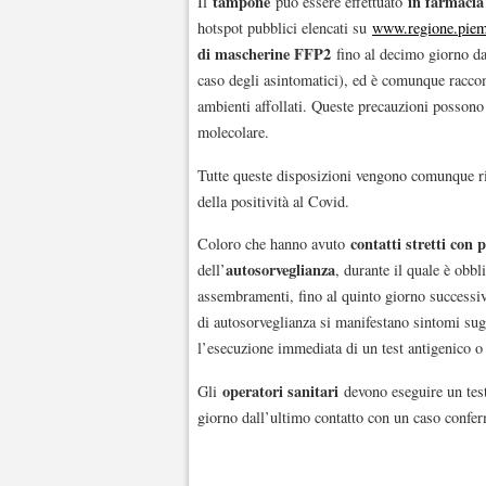
tampone
in farmacia
Il
può essere effettuato
hotspot pubblici elencati su
www.regione.piem
di mascherine FFP2
fino al decimo giorno dal
caso degli asintomatici), ed è comunque raccom
ambienti affollati. Queste precauzioni possono e
molecolare.
Tutte queste disposizioni vengono comunque r
della positività al Covid.
contatti stretti con
Coloro che hanno avuto
autosorveglianza
dell’
, durante il quale è obb
assembramenti, fino al quinto giorno successivo
di autosorveglianza si manifestano sintomi sug
l’esecuzione immediata di un test antigenico o
operatori sanitari
Gli
devono eseguire un test
giorno dall’ultimo contatto con un caso confe