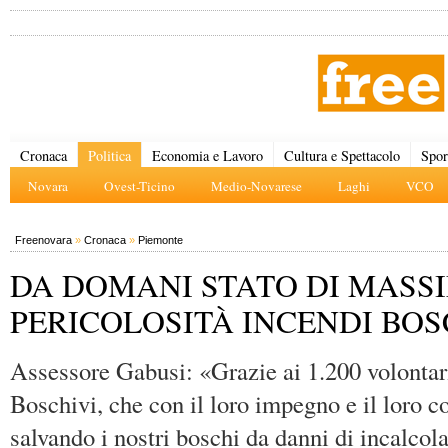
Cronaca
Politica
Economia e Lavoro
Cultura e Spettacolo
Spor
Novara
Ovest-Ticino
Medio-Novarese
Laghi
VCO
Freenovara
»
Cronaca
»
Piemonte
DA DOMANI STATO DI MASS
PERICOLOSITÀ INCENDI BOS
Assessore Gabusi: «Grazie ai 1.200 volontar
Boschivi, che con il loro impegno e il loro c
salvando i nostri boschi da danni di incalcol