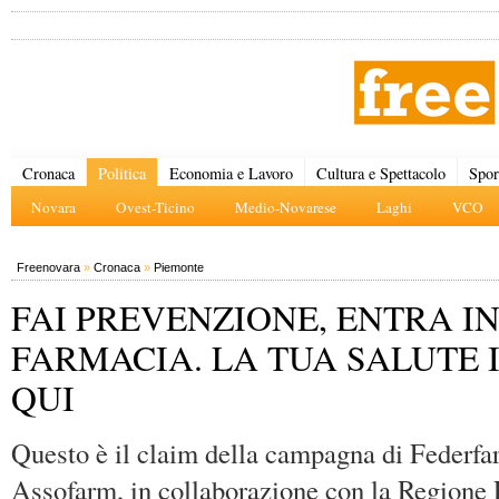
Cronaca
Politica
Economia e Lavoro
Cultura e Spettacolo
Spor
Novara
Ovest-Ticino
Medio-Novarese
Laghi
VCO
Freenovara
»
Cronaca
»
Piemonte
FAI PREVENZIONE, ENTRA I
FARMACIA. LA TUA SALUTE I
QUI
Questo è il claim della campagna di Federf
Assofarm, in collaborazione con la Regione 