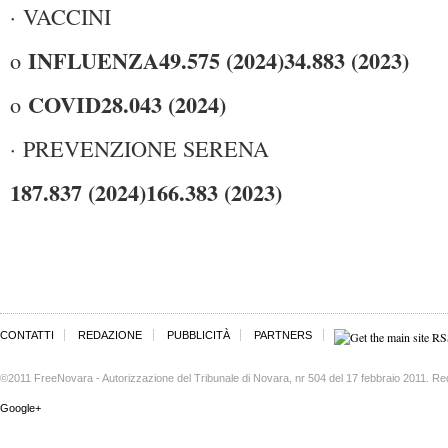
· VACCINI
INFLUENZA
49.575 (2024)
34.883 (2023)
o
COVID
28.043 (2024)
o
· PREVENZIONE SERENA
187.837 (2024)
166.383 (2023)
CONTATTI
REDAZIONE
PUBBLICITÀ
PARTNERS
©2011 FreeNovara - Autorizzazione del Tribunale di Novara, nr 504 del 17 febbraio 2011. Re
Google+