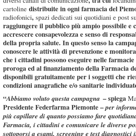
, tra cui
diversi canali di comunicazione
locandin
distribuite in ogni farmacia del Piem
cartoline
,
radiofonici
spazi dedicati sui quotidiani e post s
raggiungere il pubblico più ampio possibile e 
accrescere consapevolezza e senso di responsab
della propria salute. In questo senso la campa
conoscere le attività di prevenzione e monitora
che i cittadini possono eseguire nelle farmacie 
proroga ed al finanziamento della Farmacia de
disponibili gratuitamente per i soggetti che ri
condizioni anagrafiche e/o sanitarie individua
“
– spiega
Abbiamo voluto questa campagna
Ma
Presidente Federfarma Piemonte –
per inform
più capillare di quanto possiamo fare quotidia
Farmacia, i cittadini e comunicare le diverse pos
sottoporsi a esami, screening e test diagnostici