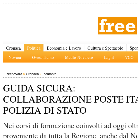
Cronaca
Politica
Economia e Lavoro
Cultura e Spettacolo
Spor
Novara
Ovest-Ticino
Medio-Novarese
Laghi
VCO
Freenovara
»
Cronaca
»
Piemonte
GUIDA SICURA:
COLLABORAZIONE POSTE IT
POLIZIA DI STATO
Nei corsi di formazione coinvolti ad oggi olt
proveniente da tutta la Regione, anche dal N