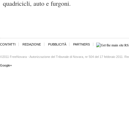
quadricicli, auto e furgoni.
CONTATTI
REDAZIONE
PUBBLICITÀ
PARTNERS
©2011 FreeNovara - Autorizzazione del Tribunale di Novara, nr 504 del 17 febbraio 2011. Re
Google+