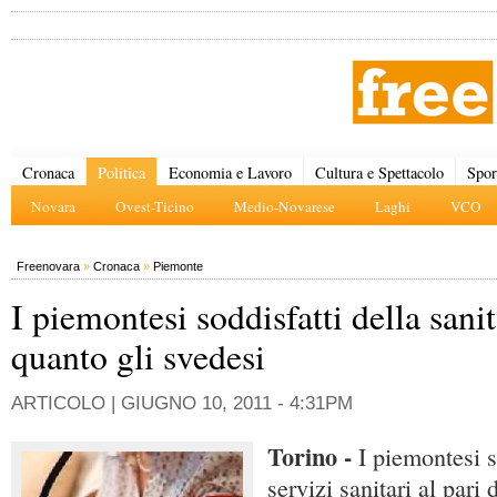
Cronaca
Politica
Economia e Lavoro
Cultura e Spettacolo
Spor
Novara
Ovest-Ticino
Medio-Novarese
Laghi
VCO
Freenovara
»
Cronaca
»
Piemonte
I piemontesi soddisfatti della sani
quanto gli svedesi
ARTICOLO |
GIUGNO 10, 2011 - 4:31PM
Torino -
I piemontesi s
servizi sanitari al pari 