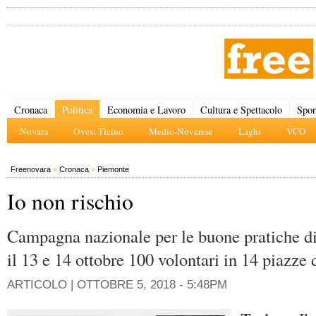
Cronaca
Politica
Economia e Lavoro
Cultura e Spettacolo
Spor
Novara
Ovest-Ticino
Medio-Novarese
Laghi
VCO
Freenovara
»
Cronaca
»
Piemonte
Io non rischio
Campagna nazionale per le buone pratiche di
il 13 e 14 ottobre 100 volontari in 14 piazze
ARTICOLO |
OTTOBRE 5, 2018 - 5:48PM