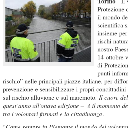
Torino
- Il
Protezione ci
il mondo del
scientifica
insieme per
rischi natur
nostro Paese
14 ottobre v
di Protezion
punti inform
rischio” nelle principali piazze italiane, per diffo
prevenzione e sensibilizzare i propri concittadini 
Il cuore del
sul rischio alluvione e sul maremoto.
quest’anno all’ottava edizione – è il momento de
tra i volontari formati e la cittadinanza
.
Come sempre in Piemonte il mondo del volontar
“