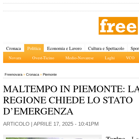
Cronaca
Politica
Economia e Lavoro
Cultura e Spettacolo
Spor
Novara
Ovest-Ticino
Medio-Novarese
Laghi
VCO
Freenovara
»
Cronaca
»
Piemonte
MALTEMPO IN PIEMONTE: L
REGIONE CHIEDE LO STATO
D’EMERGENZA
ARTICOLO |
APRILE 17, 2025 - 10:41PM
Torino
- La