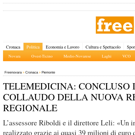
Cronaca
Politica
Economia e Lavoro
Cultura e Spettacolo
Spor
Novara
Ovest-Ticino
Medio-Novarese
Laghi
VCO
Freenovara
»
Cronaca
»
Piemonte
TELEMEDICINA: CONCLUSO 
COLLAUDO DELLA NUOVA R
REGIONALE
L’assessore Riboldi e il direttore Leli: «Un i
realizzato grazie ai quasi 39 milioni di eur