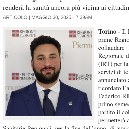
renderà la sanità ancora più vicina ai cittadi
ARTICOLO |
MAGGIO 30, 2025 - 7:39AM
Torino
- Il
prime Region
collaudare l
Regionale d
(IRT) per la
servizi di 
annunciato 
ricordato l’
Federico Rib
primo semes
partito il c
permetterà 
Sanitarie Regionali, per la fine dell’anno, di avvia