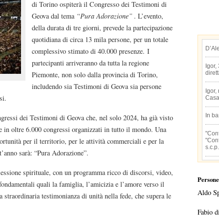
di Torino ospiterà il Congresso dei Testimoni di
Geova dal tema
“Pura Adorazione”
. L’evento,
della durata di tre giorni, prevede la partecipazione
quotidiana di circa 13 mila persone, per un totale
D’Al
complessivo stimato di 40.000 presenze. I
partecipanti arriveranno da tutta la regione
Igor,
diret
Piemonte, non solo dalla provincia di Torino,
includendo sia Testimoni di Geova sia persone
Igor,
si.
Casa
In b
ngressi dei Testimoni di Geova che, nel solo 2024, ha già visto
e in oltre 6.000 congressi organizzati in tutto il mondo. Una
"Conf
tunità per il territorio, per le attività commerciali e per la
"Conf
s.c.p.
st’anno sarà: “Pura Adorazione”.
lessione spirituale, con un programma ricco di discorsi, video,
Persone
fondamentali quali la famiglia, l’amicizia e l’amore verso il
Aldo S
straordinaria testimonianza di unità nella fede, che supera le
Fabio d