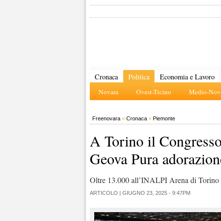
Cronaca
Politica
Economia e Lavoro
Novara
Ovest-Ticino
Medio-Nova
Freenovara
»
Cronaca
»
Piemonte
A Torino il Congresso
Geova Pura adorazion
Oltre 13.000 all’INALPI Arena di Torino 
ARTICOLO |
GIUGNO 23, 2025 - 9:47PM