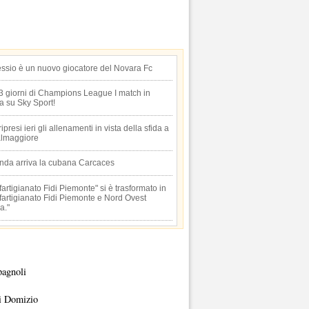
essio è un nuovo giocatore del Novara Fc
 3 giorni di Champions League I match in
ta su Sky Sport!
 ripresi ieri gli allenamenti in vista della sfida a
lmaggiore
anda arriva la cubana Carcaces
artigianato Fidi Piemonte" si è trasformato in
artigianato Fidi Piemonte e Nord Ovest
a."
pagnoli
i Domizio