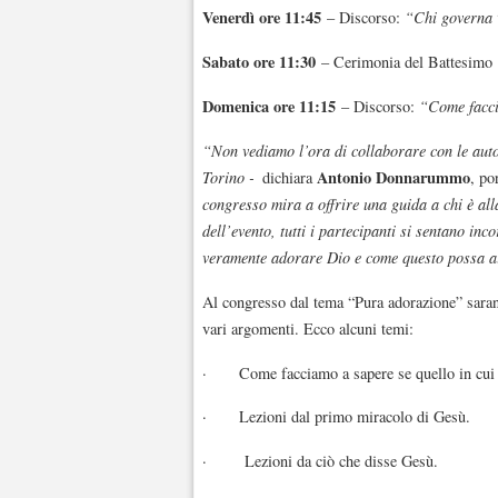
Venerdì ore 11:45
– Discorso:
“Chi governa 
Sabato ore 11:30
– Cerimonia del Battesimo
Domenica ore 11:15
– Discorso:
“Come facci
“Non vediamo l’ora di collaborare con le auto
Antonio Donnarummo
Torino -
dichiara
, po
congresso mira a offrire una guida a chi è al
dell’evento, tutti i partecipanti si sentano in
veramente adorare Dio e come questo possa aiu
Al congresso dal tema “Pura adorazione” saranno
vari argomenti. Ecco alcuni temi:
· Come facciamo a sapere se quello in cui 
· Lezioni dal primo miracolo di Gesù.
· Lezioni da ciò che disse Gesù.