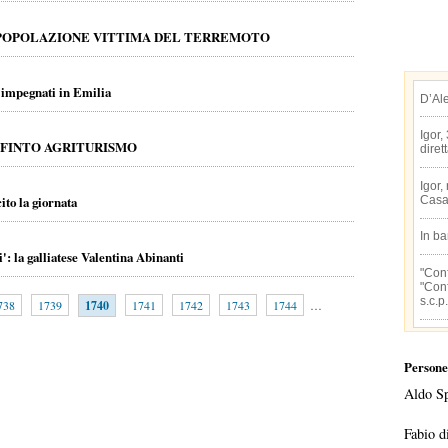
 POPOLAZIONE VITTIMA DEL TERREMOTO
i impegnati in Emilia
D’Al
Igor,
 FINTO AGRITURISMO
diret
Igor,
ito la giornata
Casa
In b
i': la galliatese Valentina Abinanti
"Conf
"Conf
s.c.p.
738
1739
1740
1741
1742
1743
1744
…
Persone
Aldo S
Fabio d