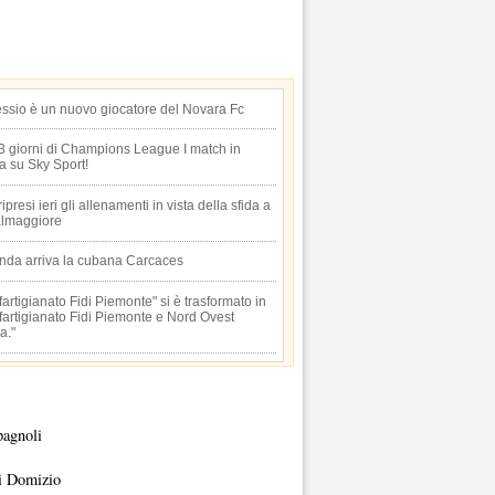
essio è un nuovo giocatore del Novara Fc
 3 giorni di Champions League I match in
ta su Sky Sport!
 ripresi ieri gli allenamenti in vista della sfida a
lmaggiore
anda arriva la cubana Carcaces
artigianato Fidi Piemonte" si è trasformato in
artigianato Fidi Piemonte e Nord Ovest
a."
pagnoli
i Domizio