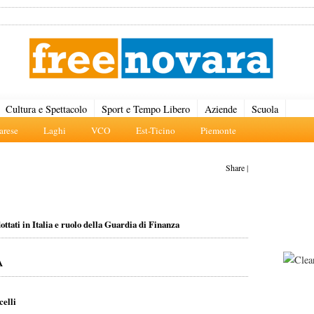
Cultura e Spettacolo
Sport e Tempo Libero
Aziende
Scuola
rese
Laghi
VCO
Est-Ticino
Piemonte
Share
|
ottati in Italia e ruolo della Guardia di Finanza
A
elli