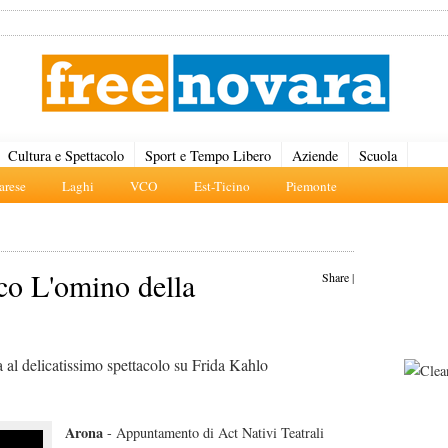
Cultura e Spettacolo
Sport e Tempo Libero
Aziende
Scuola
rese
Laghi
VCO
Est-Ticino
Piemonte
cco L'omino della
Share
|
 al delicatissimo spettacolo su Frida Kahlo
Arona
- Appuntamento di Act Nativi Teatrali