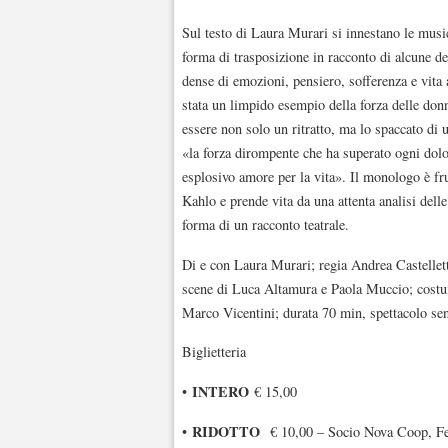
Sul testo di Laura Murari si innestano le musi
forma di trasposizione in racconto di alcune de
dense di emozioni, pensiero, sofferenza e vita a
stata un limpido esempio della forza delle do
essere non solo un ritratto, ma lo spaccato di u
«la forza dirompente che ha superato ogni dolore
esplosivo amore per la vita». Il monologo è frut
Kahlo e prende vita da una attenta analisi delle
forma di un racconto teatrale.
Di e con Laura Murari; regia Andrea Castellet
scene di Luca Altamura e Paola Muccio; costu
Marco Vicentini; durata 70 min, spettacolo sen
Biglietteria
INTERO
•
€ 15,00
RIDOTTO
•
€ 10,00 – Socio Nova Coop, Felt