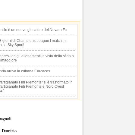
essio è un nuovo giocatore del Novara Fc
 3 giorni di Champions League I match in
ta su Sky Sport!
 ripresi ieri gli allenamenti in vista della sfida a
lmaggiore
anda arriva la cubana Carcaces
artigianato Fidi Piemonte" si è trasformato in
artigianato Fidi Piemonte e Nord Ovest
a."
pagnoli
i Domizio