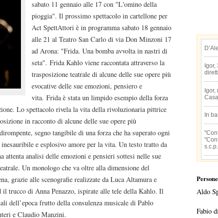
sabato 11 gennaio alle 17 con "L'omino della
pioggia". Il prossimo spettacolo in cartellone per
Act SpettAttori è in programma sabato 18 gennaio
alle 21 al Teatro San Carlo di via Don Minzoni 17
D’Al
ad Arona: "Frida. Una bomba avvolta in nastri di
seta". Frida Kahlo viene raccontata attraverso la
Igor,
diret
trasposizione teatrale di alcune delle sue opere più
evocative delle sue emozioni, pensiero e
Igor,
vita. Frida è stata un limpido esempio della forza
Casa
ne. Lo spettacolo rivela la vita della rivoluzionaria pittrice
In b
osizione in racconto di alcune delle sue opere più
 dirompente, segno tangibile di una forza che ha superato ogni
"Conf
"Conf
, inesauribile e esplosivo amore per la vita. Un testo tratto da
s.c.p.
a attenta analisi delle emozioni e pensieri sottesi nelle sue
 teatrale. Un monologo che va oltre alla dimensione del
Persone
na, grazie alle scenografie realizzate da Luca Altamura e
l trucco di Anna Penazzo, ispirate alle tele della Kahlo. Il
Aldo S
ali dell’epoca frutto della consulenza musicale di Pablo
Fabio d
nteri e Claudio Manzini.