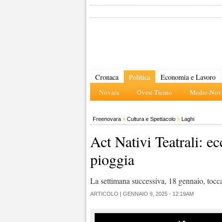
Cronaca
Politica
Economia e Lavoro
Novara
Ovest-Ticino
Medio-Nova
Freenovara
»
Cultura e Spettacolo
»
Laghi
Act Nativi Teatrali: e
pioggia
La settimana successiva, 18 gennaio, tocca
ARTICOLO |
GENNAIO 9, 2025 - 12:19AM