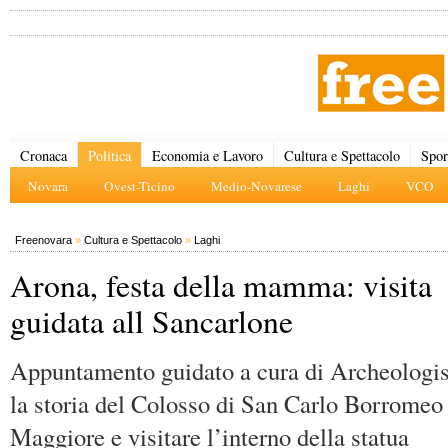
Cronaca
Politica
Economia e Lavoro
Cultura e Spettacolo
Spor
Novara
Ovest-Ticino
Medio-Novarese
Laghi
VCO
Freenovara
»
Cultura e Spettacolo
»
Laghi
Arona, festa della mamma: visita
guidata all Sancarlone
Appuntamento guidato a cura di Archeologis
la storia del Colosso di San Carlo Borromeo
Maggiore e visitare l’interno della statua