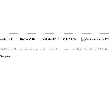
CONTATTI
REDAZIONE
PUBBLICITÀ
PARTNERS
©2011 FreeNovara - Autorizzazione del Tribunale di Novara, nr 504 del 17 febbraio 2011. Re
Google+