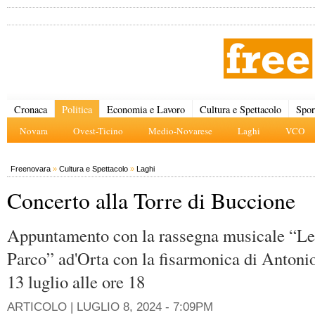
Cronaca
Politica
Economia e Lavoro
Cultura e Spettacolo
Spor
Novara
Ovest-Ticino
Medio-Novarese
Laghi
VCO
Freenovara
»
Cultura e Spettacolo
»
Laghi
Concerto alla Torre di Buccione
Appuntamento con la rassegna musicale “Le 
Parco” ad'Orta con la fisarmonica di Antoni
13 luglio alle ore 18
ARTICOLO |
LUGLIO 8, 2024 - 7:09PM