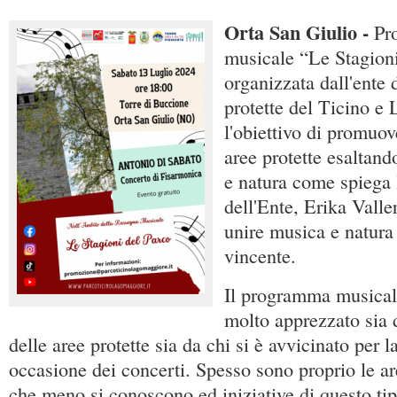
Orta San Giulio -
Pro
musicale “Le Stagioni
organizzata dall'ente 
protette del Ticino e
l'obiettivo di promuov
aree protette esaltan
e natura come spiega 
dell'Ente, Erika Valle
unire musica e natura 
vincente.
Il programma musicale
molto apprezzato sia d
delle aree protette sia da chi si è avvicinato per l
occasione dei concerti. Spesso sono proprio le ar
che meno si conoscono ed iniziative di questo ti