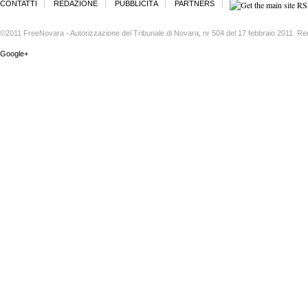
CONTATTI
REDAZIONE
PUBBLICITÀ
PARTNERS
©2011 FreeNovara - Autorizzazione del Tribunale di Novara, nr 504 del 17 febbraio 2011. Re
Google+