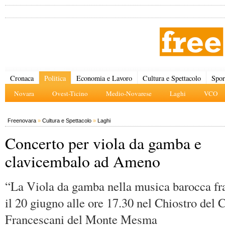
Cronaca
Politica
Economia e Lavoro
Cultura e Spettacolo
Spor
Novara
Ovest-Ticino
Medio-Novarese
Laghi
VCO
Freenovara
»
Cultura e Spettacolo
»
Laghi
Concerto per viola da gamba e
clavicembalo ad Ameno
“La Viola da gamba nella musica barocca fr
il 20 giugno alle ore 17.30 nel Chiostro del 
Francescani del Monte Mesma