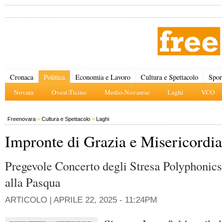
Cronaca
Politica
Economia e Lavoro
Cultura e Spettacolo
Spor
Novara
Ovest-Ticino
Medio-Novarese
Laghi
VCO
Freenovara
»
Cultura e Spettacolo
»
Laghi
Impronte di Grazia e Misericordia
Pregevole Concerto degli Stresa Polyphonics
alla Pasqua
ARTICOLO |
APRILE 22, 2025 - 11:24PM