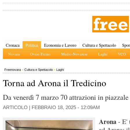
Cronaca
Politica
Economia e Lavoro
Cultura e Spettacolo
Spor
Novara
Ovest-Ticino
Medio-Novarese
Laghi
VCO
Freenovara
»
Cultura e Spettacolo
»
Laghi
Torna ad Arona il Tredicino
Da venerdì 7 marzo 70 attrazioni in piazzal
ARTICOLO |
FEBBRAIO 18, 2025 - 12:09AM
Arona
- E' 
ad Arona: i