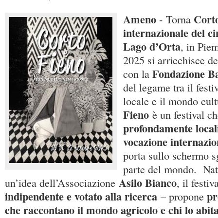
Ameno
Corto
- Torna
internazionale del c
Lago d’Orta
, in Pie
2025 si arricchisce de
Fondazione B
con la
del legame tra il festi
locale e il mondo cul
Fieno
è un festival c
profondamente local
vocazione internazio
porta sullo schermo sg
parte del mondo. Nat
Asilo Bianco
un’idea dell’Associazione
, il festi
indipendente e votato alla ricerca
pr
– propone
che raccontano il mondo agricolo e chi lo abit