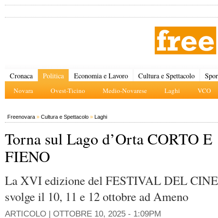
Cronaca
Politica
Economia e Lavoro
Cultura e Spettacolo
Spor
Novara
Ovest-Ticino
Medio-Novarese
Laghi
VCO
Freenovara
»
Cultura e Spettacolo
»
Laghi
Torna sul Lago d’Orta CORTO E
FIENO
La XVI edizione del FESTIVAL DEL CI
svolge il 10, 11 e 12 ottobre ad Ameno
ARTICOLO |
OTTOBRE 10, 2025 - 1:09PM