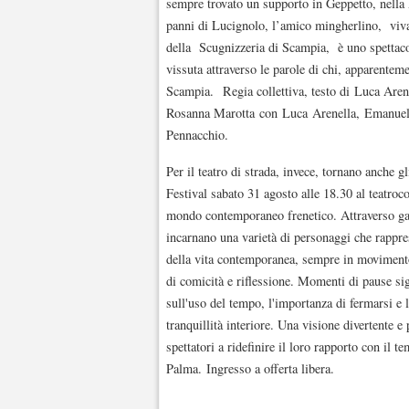
sempre trovato un supporto in Geppetto, nella 
panni di Lucignolo, l’amico mingherlino, viv
della Scugnizzeria di Scampia, è uno spettaco
vissuta attraverso le parole di chi, apparentem
Scampia. Regia collettiva, testo di Luca Aren
Rosanna Marotta con Luca Arenella, Emanuele
Pennacchio.
Per il teatro di strada, invece, tornano anche g
Festival sabato 31 agosto alle 18.30 al teatr
mondo contemporaneo frenetico. Attraverso gag di
incarnano una varietà di personaggi che rappre
della vita contemporanea, sempre in movimento 
di comicità e riflessione. Momenti di pause sign
sull'uso del tempo, l'importanza di fermarsi e l
tranquillità interiore. Una visione divertente 
spettatori a ridefinire il loro rapporto con i
Palma. Ingresso a offerta libera.