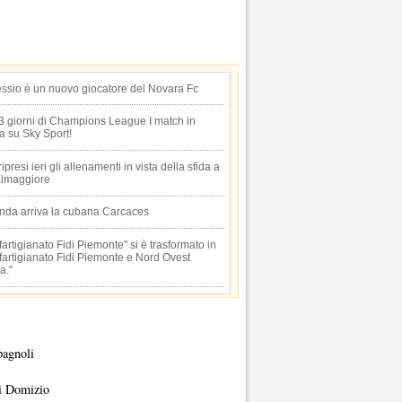
essio è un nuovo giocatore del Novara Fc
 3 giorni di Champions League I match in
ta su Sky Sport!
 ripresi ieri gli allenamenti in vista della sfida a
lmaggiore
anda arriva la cubana Carcaces
artigianato Fidi Piemonte" si è trasformato in
artigianato Fidi Piemonte e Nord Ovest
a."
pagnoli
i Domizio