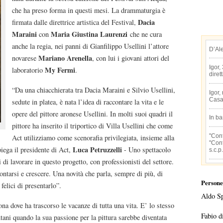
che ha preso forma in questi mesi. La drammaturgia è
Dacia
firmata dalle direttrice artistica del Festival,
Maraini
Maria Giustina Laurenzi
con
che ne cura
anche la regia, nei panni di Gianfilippo Usellini l’attore
D’Al
Mariano Arenella
novarese
, con lui i giovani attori del
Igor,
My Fermi
laboratorio
.
diret
“Da una chiacchierata tra Dacia Maraini e Silvio Usellini,
Igor,
Casa
sedute in platea, è nata l’idea di raccontare la vita e le
opere del pittore aronese Usellini. In molti suoi quadri il
In b
pittore ha inserito il triportico di Villa Usellini che come
"Conf
Act utilizziamo come scenorafia privilegiata, insieme alla
"Conf
Luca Petruzzelli
iega il presidente di Act,
- Uno spettacolo
s.c.p.
i di lavorare in questo progetto, con professionisti del settore.
ontarsi e crescere. Una novità che parla, sempre di più, di
Persone
felici di presentarlo”.
Aldo S
ona dove ha trascorso le vacanze di tutta una vita. E’ lo stesso
Fabio d
tani quando la sua passione per la pittura sarebbe diventata