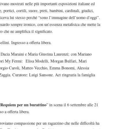
ivano mostrati nelle più importanti esposizioni italiane ed
, portici, cortili, suore, preti, bambini, cardinali, giudici,
i, diceva lui stesso perché “sono l’immagine dell’uomo d’oggi”.
guardo sempre ironico, con un’essenza metafisica che mette la
 che ne amplifica il significato.
llini. Ingresso a offerta libera.
 Dacia Maraini e Maria Giustina Laurenzi; con Mariano
ttori My Fermi: Elisa Modelli, Morgan Bulfari, Mari
Giorgio Caroli, Matteo Vecchio, Emma Bonomi, Alessia
aggia. Curatore: Luigi Sansone. Act ringrazia la famiglia
Requiem per un burattino
“
” in scena il 6 settembre alle 21
 a offerta libera.
proviamo compassione per un ragazzino che nelle difficoltà ha