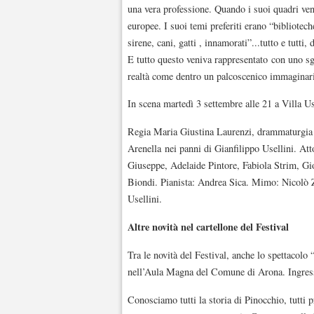
una vera professione. Quando i suoi quadri ven
europee. I suoi temi preferiti erano “biblioteche
sirene, cani, gatti , innamorati”...tutto e tutt
E tutto questo veniva rappresentato con uno s
realtà come dentro un palcoscenico immaginario
In scena martedì 3 settembre alle 21 a Villa Use
Regia Maria Giustina Laurenzi, drammaturgia
Arenella nei panni di Gianfilippo Usellini. A
Giuseppe, Adelaide Pintore, Fabiola Strim, 
Biondi. Pianista: Andrea Sica. Mimo: Nicolò Z
Usellini.
Altre novità nel cartellone del Festival
Tra le novità del Festival, anche lo spettacolo 
nell’Aula Magna del Comune di Arona. Ingresso
Conosciamo tutti la storia di Pinocchio, tutti 