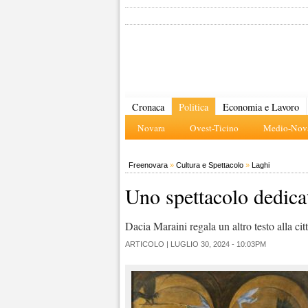
Cronaca
Politica
Economia e Lavoro
Novara
Ovest-Ticino
Medio-Nova
Freenovara
»
Cultura e Spettacolo
»
Laghi
Uno spettacolo dedicat
Dacia Maraini regala un altro testo alla ci
ARTICOLO |
LUGLIO 30, 2024 - 10:03PM