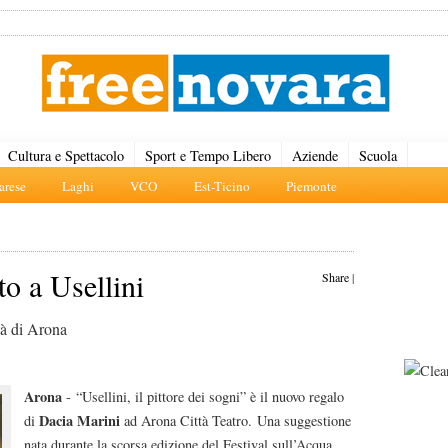
Cultura e Spettacolo
Sport e Tempo Libero
Aziende
Scuola
rese
Laghi
VCO
Est-Ticino
Piemonte
o a Usellini
Share
|
ttà di Arona
Arona
- “Usellini, il pittore dei sogni” è il nuovo regalo
Dacia Marini
di
ad Arona Città Teatro. Una suggestione
nata durante la scorsa edizione del Festival sull’Acqua,