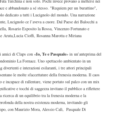
Fata Turchina e non solo. Pochi invece provano a mettersi nei
ace e abbandonato a sé stesso. "Requiem per un burattino",
lo dedicato a tutti i Lucignolo del mondo. Una narrazione
ente, Lucignolo ce l’aveva a cuore. Dal Paese dei Balocchi a
ella, Rosario Esposito la Rossa, Vincenzo Fortunato e
 Aruta,Lucia Cioffi, Rosanna Marotta e Miriana
Io, Te e Pasquale
li amici di Claps con «
» in un’anteprima del
ocondominio La Fornace. Uno spettacolo ambientato in un
vertenti e interazioni esilaranti, i tre attori principali
sentano le molte sfaccettature della frenesia moderna. Il caos
e incapace di rallentare, viene portato sul palco con un mix
ificative e tocchi di saggezza invitano il pubblico a riflettere
a ricerca di un equilibrio tra la frenesia moderna e la
e profonda della nostra esistenza moderna, invitando gli
l tempo, con Maurizio Mora, Alessio Calì, Pasquale Di