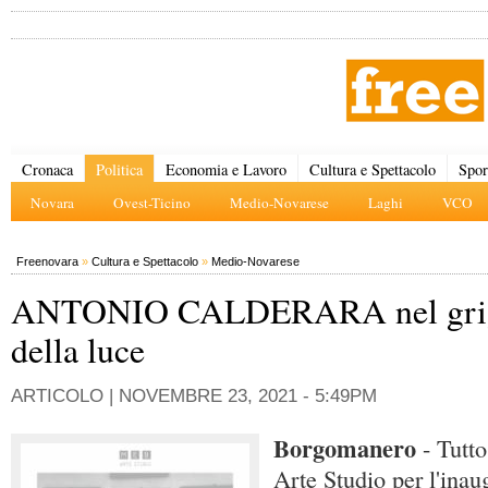
Cronaca
Politica
Economia e Lavoro
Cultura e Spettacolo
Spor
Novara
Ovest-Ticino
Medio-Novarese
Laghi
VCO
Freenovara
»
Cultura e Spettacolo
»
Medio-Novarese
ANTONIO CALDERARA nel gri
della luce
ARTICOLO |
NOVEMBRE 23, 2021 - 5:49PM
Borgomanero
- Tutt
Arte Studio per l'inau