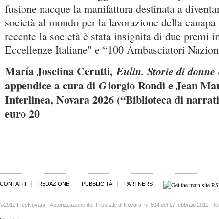
fusione nacque la manifattura destinata a diventa
società al mondo per la lavorazione della canapa 
recente la società è stata insignita di due premi 
Eccellenze Italiane" e “100 Ambasciatori Nazion
María Josefina Cerutti,
Eulin. Storie di donne e
appendice a cura di
iorgio Rondi e Jean M
G
Interlinea, Novara 2026 (“Biblioteca di narrati
euro 20
CONTATTI
REDAZIONE
PUBBLICITÀ
PARTNERS
©2011 FreeNovara - Autorizzazione del Tribunale di Novara, nr 504 del 17 febbraio 2011. Re