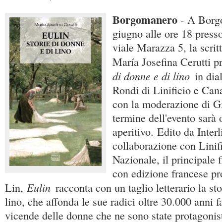
Borgomanero
- A Borg
giugno alle ore 18 press
viale Marazza 5, la scritt
María Josefina Cerutti p
di donne e di lino
in dia
Rondi di Linificio e Can
con la moderazione di Gi
termine dell'evento sarà 
aperitivo. Edito da Interl
collaborazione con Linif
Nazionale, il principale 
con edizione francese p
Eulin
Lin,
racconta con un taglio letterario la st
lino, che affonda le sue radici oltre 30.000 anni f
vicende delle donne che ne sono state protagonist