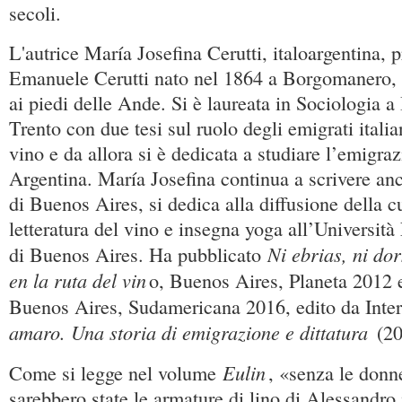
secoli.
L'autrice María Josefina Cerutti, italoargentina, 
Emanuele Cerutti nato nel 1864 a Borgomanero,
ai piedi delle Ande. Si è laureata in Sociologia 
Trento con due tesi sul ruolo degli emigrati itali
vino e da allora si è dedicata a studiare l’emigraz
Argentina. María Josefina continua a scrivere anc
di Buenos Aires, si dedica alla diffusione della cu
letteratura del vino e insegna yoga all’Università
Ni ebrias, ni dor
di Buenos Aires. Ha pubblicato
en la ruta del vin
o, Buenos Aires, Planeta 2012
Buenos Aires, Sudamericana 2016, edito da Inte
amaro. Una storia di emigrazione e dittatura
(20
Eulin
Come si legge nel volume
, «senza le donne
sarebbero state le armature di lino di Alessandro 