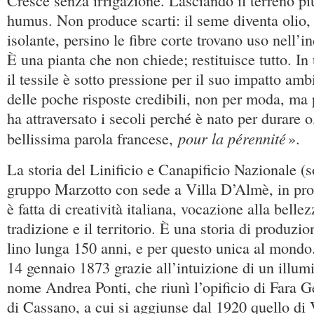
Cresce senza irrigazione. Lasciando il terreno più
humus. Non produce scarti: il seme diventa olio, 
isolante, persino le fibre corte trovano uso nell’in
È una pianta che non chiede; restituisce tutto. I
il tessile è sotto pressione per il suo impatto ambi
delle poche risposte credibili, non per moda, ma pe
ha attraversato i secoli perché è nato per durare 
pour la pérennité
bellissima parola francese,
».
La storia del Linificio e Canapificio Nazionale (s
gruppo Marzotto con sede a Villa D’Almè, in pr
è fatta di creatività italiana, vocazione alla belle
tradizione e il territorio. È una storia di produzio
lino lunga 150 anni, e per questo unica al mondo. 
14 gennaio 1873 grazie all’intuizione di un illum
nome Andrea Ponti, che riunì l’opificio di Fara G
di Cassano, a cui si aggiunse dal 1920 quello di 