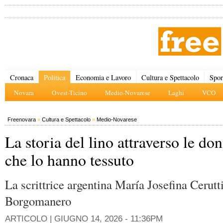
Cronaca
Politica
Economia e Lavoro
Cultura e Spettacolo
Spor
Novara
Ovest-Ticino
Medio-Novarese
Laghi
VCO
Freenovara
»
Cultura e Spettacolo
»
Medio-Novarese
La storia del lino attraverso le do
che lo hanno tessuto
La scrittrice argentina María Josefina Cerutt
Borgomanero
ARTICOLO |
GIUGNO 14, 2026 - 11:36PM