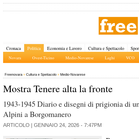
Cronaca
Politica
Economia e Lavoro
Cultura e Spettacolo
Spor
Novara
Ovest-Ticino
Medio-Novarese
Laghi
VCO
Freenovara
»
Cultura e Spettacolo
»
Medio-Novarese
Mostra Tenere alta la fronte
1943-1945 Diario e disegni di prigionia di un
Alpini a Borgomanero
ARTICOLO |
GENNAIO 24, 2026 - 7:47PM