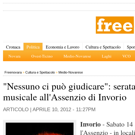
Cronaca
Politica
Economia e Lavoro
Cultura e Spettacolo
Spor
Novara
Ovest-Ticino
Medio-Novarese
Laghi
VCO
Freenovara
»
Cultura e Spettacolo
»
Medio-Novarese
"Nessuno ci può giudicare": serat
musicale all'Assenzio di Invorio
ARTICOLO |
APRILE 10, 2012 - 11:27PM
Invorio
- Sabato 14 
l'Assenzio - in local