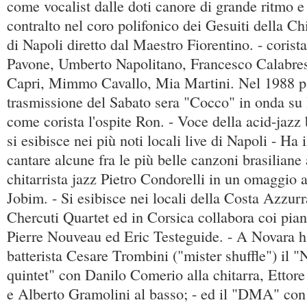
come vocalist dalle doti canore di grande ritmo e 
contralto nel coro polifonico dei Gesuiti della 
di Napoli diretto dal Maestro Fiorentino. - corista 
Pavone, Umberto Napolitano, Francesco Calabre
Capri, Mimmo Cavallo, Mia Martini. Nel 1988 pa
trasmissione del Sabato sera "Cocco" in onda su 
come corista l'ospite Ron. - Voce della acid-j
si esibisce nei più noti locali live di Napoli - Ha i
cantare alcune fra le più belle canzoni brasilian
chitarrista jazz Pietro Condorelli in un omaggio
Jobim. - Si esibisce nei locali della Costa Azzurr
Chercuti Quartet ed in Corsica collabora coi pian
Pierre Nouveau ed Eric Testeguide. - A Novara h
batterista Cesare Trombini ("mister shuffle") il "
quintet" con Danilo Comerio alla chitarra, Ettore
e Alberto Gramolini al basso; - ed il "DMA" con