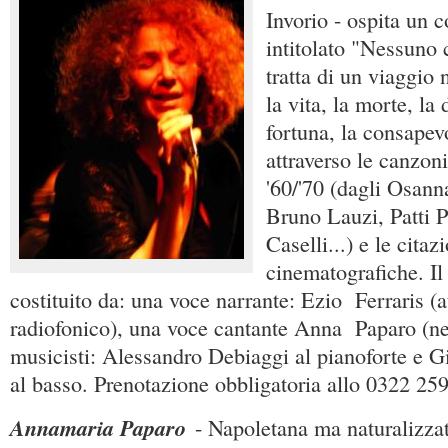
Invorio - ospita un c
intitolato "Nessuno 
tratta di un viaggio
la vita, la morte, la d
fortuna, la consapev
attraverso le canzoni
'60/'70 (dagli Osann
Bruno Lauzi, Patti P
Caselli...) e le citazi
cinematografiche. Il
costituito da: una voce narrante: Ezio Ferraris (a
radiofonico), una voce cantante Anna Paparo (nel
musicisti: Alessandro Debiaggi al pianoforte e 
al basso. Prenotazione obbligatoria allo 0322 25
Annamaria Paparo
- Napoletana ma naturalizzat