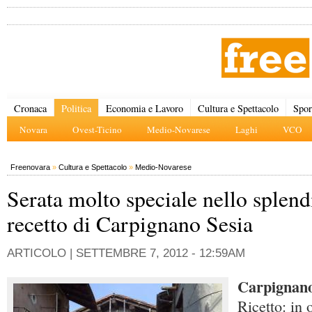
Cronaca
Politica
Economia e Lavoro
Cultura e Spettacolo
Spor
Novara
Ovest-Ticino
Medio-Novarese
Laghi
VCO
Freenovara
»
Cultura e Spettacolo
»
Medio-Novarese
Serata molto speciale nello splen
recetto di Carpignano Sesia
ARTICOLO |
SETTEMBRE 7, 2012 - 12:59AM
Carpignano
Ricetto: in 