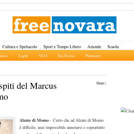
Cultura e Spettacolo
Sport e Tempo Libero
Aziende
Scuola
rese
Laghi
VCO
Est-Ticino
Piemonte
piti del Marcus
Share
|
omo
Alzate di Momo
- Certo che ad Alzate di Momo
è difficile, anzi impossibile annoiarsi e soprattutto