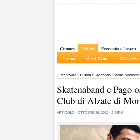
Cronaca
Politica
Economia e Lavoro
Novara
Ovest-Ticino
Medio-Nova
Freenovara
»
Cultura e Spettacolo
»
Medio-Novarese
Skatenaband e Pago os
Club di Alzate di M
ARTICOLO |
OTTOBRE 26, 2012 - 2:46PM