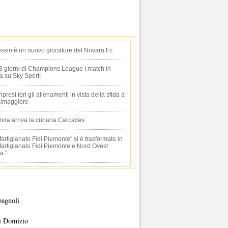
essio è un nuovo giocatore del Novara Fc
 3 giorni di Champions League I match in
ta su Sky Sport!
 ripresi ieri gli allenamenti in vista della sfida a
lmaggiore
anda arriva la cubana Carcaces
artigianato Fidi Piemonte" si è trasformato in
artigianato Fidi Piemonte e Nord Ovest
a."
pagnoli
i Domizio