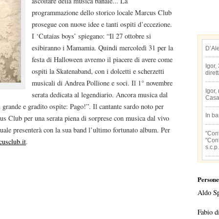
ascoltare della musica banale... La
programmazione dello storico locale Marcus Club
prosegue con nuove idee e tanti ospiti d’eccezione.
I ‘Cutaias boys’ spiegano: “Il 27 ottobre si
esibiranno i Mamamia. Quindi mercoledì 31 per la
D’Al
festa di Halloween avremo il piacere di avere come
Igor,
ospiti la Skatenaband, con i dolcetti e scherzetti
diret
musicali di Andrea Pollione e soci. Il 1° novembre
Igor,
serata dedicata al legendiario. Ancora musica dal
Casa
 grande e gradito ospite: Pago!”. Il cantante sardo noto per
In b
cus Club per una serata piena di sorprese con musica dal vivo
 quale presenterà con la sua band l’ultimo fortunato album. Per
"Conf
"Conf
usclub.it
.
s.c.p.
Persone
Aldo S
Fabio d