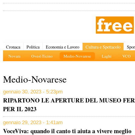
Cronaca
Politica
Economia e Lavoro
Cultura e Spettacolo
Spor
Novara
Ovest-Ticino
Medio-Novarese
Laghi
VCO
Medio-Novarese
gennaio 30, 2023 - 5:23pm
RIPARTONO LE APERTURE DEL MUSEO FER
PER IL 2023
gennaio 29, 2023 - 1:41am
VoceViva: quando il canto ti aiuta a vivere meglio