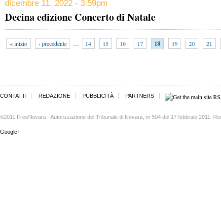
dicembre 11, 2022 - 3:59pm
Decina edizione Concerto di Natale
« inizio
‹ precedente
…
14
15
16
17
18
19
20
21
CONTATTI
REDAZIONE
PUBBLICITÀ
PARTNERS
©2011 FreeNovara - Autorizzazione del Tribunale di Novara, nr 504 del 17 febbraio 2011. Re
Google+