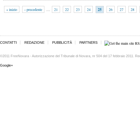
« inizio
‹ precedente
…
21
22
23
24
25
26
27
28
CONTATTI
REDAZIONE
PUBBLICITÀ
PARTNERS
©2011 FreeNovara - Autorizzazione del Tribunale di Novara, nr 504 del 17 febbraio 2011. Re
Google+