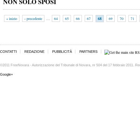
NON SOLO SPOSI
« inizio
‹ precedente
…
64
65
66
67
68
69
70
71
CONTATTI
REDAZIONE
PUBBLICITÀ
PARTNERS
©2011 FreeNovara - Autorizzazione del Tribunale di Novara, nr 504 del 17 febbraio 2011. Re
Google+