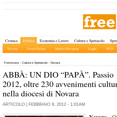
Cronaca
Politica
Economia e Lavoro
Cultura e Spettacolo
Spor
Novara
Ovest-Ticino
Medio-Novarese
Laghi
VCO
Freenovara
»
Cultura e Spettacolo
»
Novara
ABBÀ: UN DIO “PAPÀ”. Passio
2012, oltre 230 avvenimenti cultura
nella diocesi di Novara
ARTICOLO |
FEBBRAIO 9, 2012 - 1:01AM
Novara -
Ol