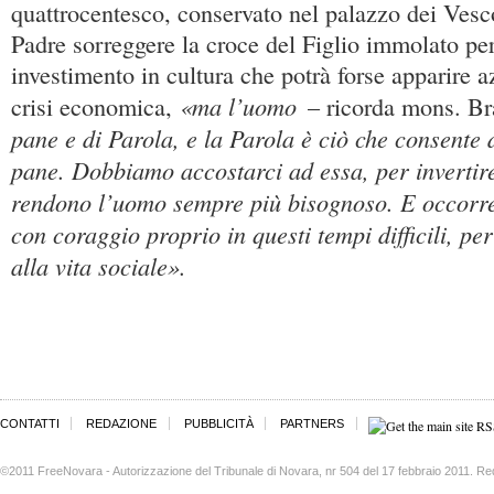
quattrocentesco, conservato nel palazzo dei Vesc
Padre sorreggere la croce del Figlio immolato pe
investimento in cultura che potrà forse apparire a
«ma l’uomo
crisi economica,
– ricorda mons. B
pane e di Parola, e la Parola è ciò che consente 
pane. Dobbiamo accostarci ad essa, per invertir
rendono l’uomo sempre più bisognoso. E occorre 
con coraggio proprio in questi tempi difficili, pe
alla vita sociale».
CONTATTI
REDAZIONE
PUBBLICITÀ
PARTNERS
©2011 FreeNovara - Autorizzazione del Tribunale di Novara, nr 504 del 17 febbraio 2011. Re