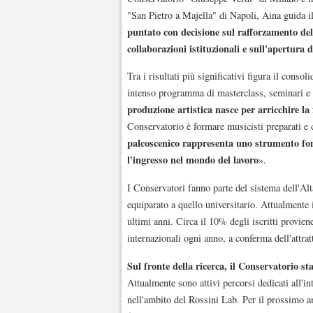
"San Pietro a Majella" di Napoli, Aina guida i
puntato con decisione sul rafforzamento dell'
collaborazioni istituzionali e sull'apertura 
Tra i risultati più significativi figura il consol
intenso programma di masterclass, seminari e c
produzione artistica nasce per arricchire la
Conservatorio è formare musicisti preparati e
palcoscenico rappresenta uno strumento fond
l'ingresso nel mondo del lavoro
».
I Conservatori fanno parte del sistema dell'A
equiparato a quello universitario. Attualmente i
ultimi anni. Circa il 10% degli iscritti provien
internazionali ogni anno, a conferma dell'attratt
Sul fronte della ricerca, il Conservatorio st
Attualmente sono attivi percorsi dedicati all'int
nell'ambito del Rossini Lab. Per il prossimo an