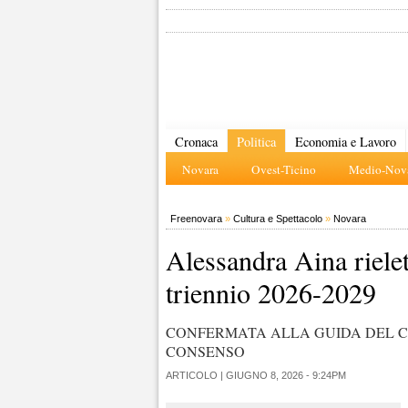
Cronaca
Politica
Economia e Lavoro
Novara
Ovest-Ticino
Medio-Nova
Freenovara
»
Cultura e Spettacolo
»
Novara
Alessandra Aina rielett
triennio 2026-2029
CONFERMATA ALLA GUIDA DEL C
CONSENSO
ARTICOLO |
GIUGNO 8, 2026 - 9:24PM