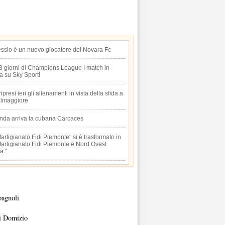
essio è un nuovo giocatore del Novara Fc
 3 giorni di Champions League I match in
ta su Sky Sport!
 ripresi ieri gli allenamenti in vista della sfida a
lmaggiore
anda arriva la cubana Carcaces
artigianato Fidi Piemonte" si è trasformato in
artigianato Fidi Piemonte e Nord Ovest
a."
pagnoli
i Domizio