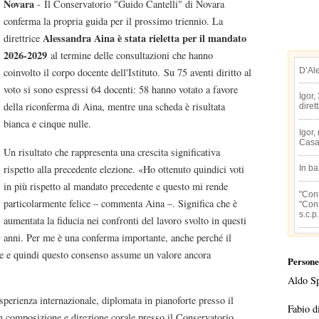
Novara
- Il Conservatorio "Guido Cantelli" di Novara
conferma la propria guida per il prossimo triennio. La
Alessandra Aina è stata rieletta per il mandato
direttrice
2026-2029
al termine delle consultazioni che hanno
D’Al
coinvolto il corpo docente dell'Istituto. Su 75 aventi diritto al
voto si sono espressi 64 docenti: 58 hanno votato a favore
Igor,
della riconferma di Aina, mentre una scheda è risultata
diret
bianca e cinque nulle.
Igor,
Casa
Un risultato che rappresenta una crescita significativa
rispetto alla precedente elezione. «Ho ottenuto quindici voti
In b
in più rispetto al mandato precedente e questo mi rende
"Conf
particolarmente felice – commenta Aina –. Significa che è
"Conf
s.c.p.
aumentata la fiducia nei confronti del lavoro svolto in questi
anni. Per me è una conferma importante, anche perché il
le e quindi questo consenso assume un valore ancora
Persone
Aldo S
sperienza internazionale, diplomata in pianoforte presso il
Fabio d
 composizione e direzione corale presso il Conservatorio