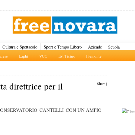
Cultura e Spettacolo
Sport e Tempo Libero
Aziende
Scuola
rese
Laghi
VCO
Est-Ticino
Piemonte
a direttrice per il
Share
|
ONSERVATORIO 'CANTELLI' CON UN AMPIO