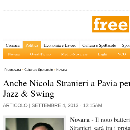
Cronaca
Politica
Economia e Lavoro
Cultura e Spettacolo
Spor
Novara
Ovest-Ticino
Medio-Novarese
Laghi
VCO
Freenovara
»
Cultura e Spettacolo
»
Novara
Anche Nicola Stranieri a Pavia pe
Jazz & Swing
ARTICOLO |
SETTEMBRE 4, 2013 - 12:15AM
Novara
- Il noto batte
Stranieri sarà tra i prot