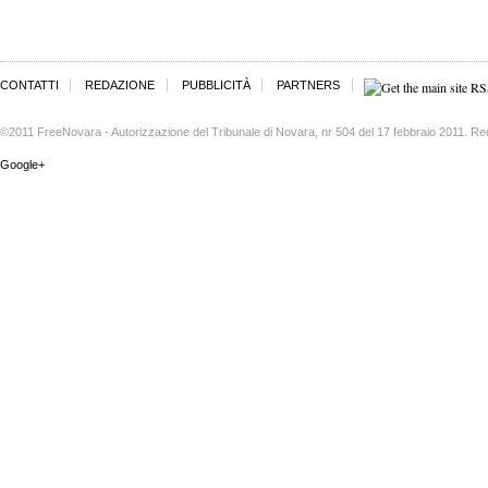
CONTATTI
REDAZIONE
PUBBLICITÀ
PARTNERS
©2011 FreeNovara - Autorizzazione del Tribunale di Novara, nr 504 del 17 febbraio 2011. Re
Google+