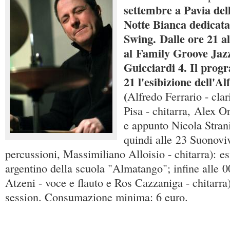
settembre a Pavia dell
Notte Bianca dedicata 
Swing.
Dalle ore 21 a
al
Family Groove Jazz
Guicciardi 4. Il prog
21 l'esibizione dell'A
(
Alfredo Ferrario - cla
Pisa - chitarra, Alex O
e appunto Nicola Stranie
quindi alle 23 Suonoviv
percussioni, Massimiliano Alloisio - chitarra): e
argentino della scuola "Almatango"; infine alle 0
Atzeni - voce e flauto e Ros Cazzaniga - chitarra
session. Consumazione minima: 6 euro.