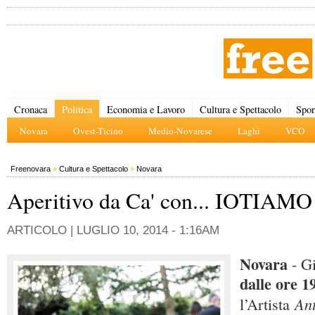
Cronaca
Politica
Economia e Lavoro
Cultura e Spettacolo
Spor
Novara
Ovest-Ticino
Medio-Novarese
Laghi
VCO
Freenovara
»
Cultura e Spettacolo
»
Novara
Aperitivo da Ca' con... IOTIAMO
ARTICOLO |
LUGLIO 10, 2014 - 1:16AM
Novara
- G
dalle ore 1
An
l’Artista