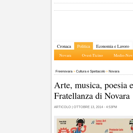
Cronaca
Politica
Economia e Lavoro
Novara
Ovest-Ticino
Medio-Nova
Freenovara
»
Cultura e Spettacolo
»
Novara
Arte, musica, poesia 
Fratellanza di Novara
ARTICOLO |
OTTOBRE 13, 2014 - 4:53PM