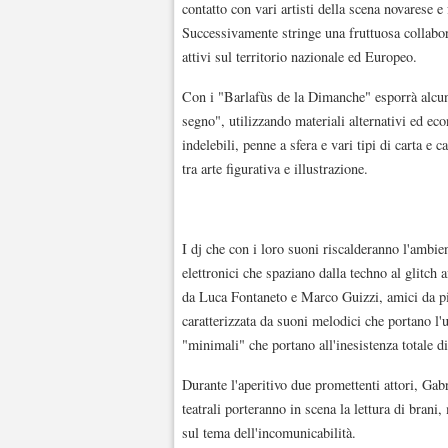
contatto con vari artisti della scena novarese 
Successivamente stringe una fruttuosa collabor
attivi sul territorio nazionale ed Europeo.
Con i "Barlafùs de la Dimanche" esporrà alcune 
segno", utilizzando materiali alternativi ed eco
indelebili, penne a sfera e vari tipi di carta e
tra arte figurativa e illustrazione.
I dj che con i loro suoni riscalderanno l'ambi
elettronici che spaziano dalla techno al glitch
da Luca Fontaneto e Marco Guizzi, amici da pi
caratterizzata da suoni melodici che portano l
"minimali" che portano all'inesistenza totale d
Durante l'aperitivo due promettenti attori, Gab
teatrali porteranno in scena la lettura di brani
sul tema dell'incomunicabilità.