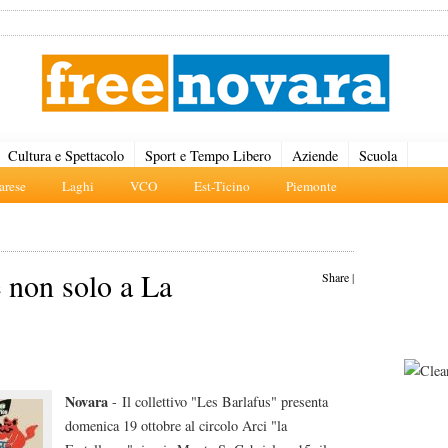
Cultura e Spettacolo
Sport e Tempo Libero
Aziende
Scuola
rese
Laghi
VCO
Est-Ticino
Piemonte
e non solo a La
Share
|
Novara
- Il collettivo "Les Barlafus" presenta
domenica 19 ottobre al circolo Arci "la