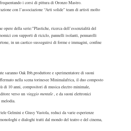
e frequentando i corsi di pittura di Oronzo Mastro.
azione con l’associazione “Arti solide” team di artisti molto
opere della serie:"Plastiche, ricerca dell’essenzialità del
nomici con supporti di riciclo, pannelli isolanti, pennarelli
 cartone, in un caotico susseguirsi di forme e immagini, confine
ente saranno Oak Ibb,produttore e sperimentatore di suoni
 affermato nella scena torinesee Minimalafrica, il duo composto
ù di 10 anni, compositori di musica electro minimale,
'uditore verso un
viaggio mentale
, e da suoni elettronici
i melodia.
riele Gelmini e Giusy Vastola, reduci da varie esperienze
, monologhi e dialoghi tratti dal mondo del teatro e del cinema,