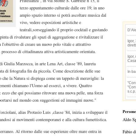
Fratellanza", in via Monte S. Gabriele n 15, il
terzo appuntamento culturale dalle ore 19; in uno
ampio spazio interno si potrà ascoltare musica dal
vivo, vedere esposizioni artistiche e
teatrali,sorseggiando il proprio cocktail e gustando
D’Al
inta di rivalutare gli spazi di aggregazione e rivitalizzare il
Igor,
 l'obiettivo di creare un nuovo polo vitale e attrattivo
diret
un processo di cittadinanza attiva artisticamente orientata.
Igor,
Casa
i Giulia Marzocca, in arte Lena Art, classe '89, laureta
ata di fotografia fin da piccola. Come descrizione delle sue
In b
co che la Natura si dispiega come un tappeto di meraviglie: la
"Conf
 elementi chiamano l'Uomo ad esserci, a vivere. Quattro
"Conf
s.c.p.
a: ecco che qui possiamo ritrovare una nuova pelle, una forza
riportarsi nel mondo con suggestioni ed immagini nuove."
Persone
rciolani, alias Protasio Luis ,classe '84, inizia a sviluppare il
randosi ai movimenti contemporanei e alla cultura fumettistica.
Aldo S
erraneo. Al ritorno dalle sue esperienze oltre mare entra in
Fabio d