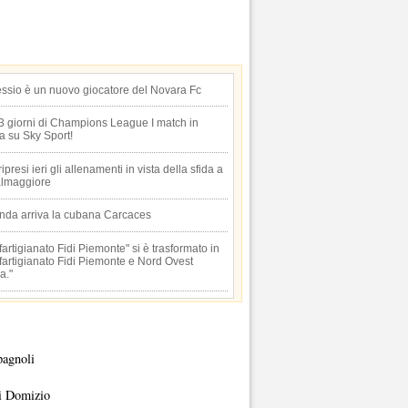
essio è un nuovo giocatore del Novara Fc
 3 giorni di Champions League I match in
ta su Sky Sport!
 ripresi ieri gli allenamenti in vista della sfida a
lmaggiore
anda arriva la cubana Carcaces
artigianato Fidi Piemonte" si è trasformato in
artigianato Fidi Piemonte e Nord Ovest
a."
pagnoli
i Domizio