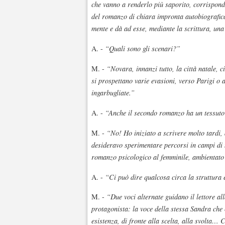
che vanno a renderlo più saporito, corrispond
del romanzo di chiara impronta autobiografica
mente e dà ad esse, mediante la scrittura, una
A. -
“Quali sono gli scenari?”
M. -
“Novara, innanzi tutto, la città natale, c
si prospettano varie evasioni, verso Parigi o a
ingarbugliate.”
A. -
“Anche il secondo romanzo ha un tessuto
M. -
“No! Ho iniziato a scrivere molto tardi, 
desideravo sperimentare percorsi in campi di
romanzo psicologico al femminile, ambientato 
A. -
“Ci può dire qualcosa circa la struttura 
M. -
“Due voci alternate guidano il lettore al
protagonista: la voce della stessa Sandra che 
esistenza, di fronte alla scelta, alla svolta… 