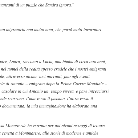
 mancanti di un puzzle che Sandra ignora.”
ata migratoria non molto nota, che portò molti lavoratori
adre, Laura, racconta a Lucia, una bimba di circa otto anni,
 nel tunnel della realtà spesso crudele che i nostri emigranti
ale, attraverso alcune voci narranti, fino agli eventi
oria di Antonio – emigrato dopo la Prima Guerra Mondiale –
l casolare in cui Antonio un tempo viveva, e pare intrecciarsi
nde scorrono, l’una verso il passato, l’altra verso il
sono documentata, la mia immaginazione ha elaborato una
isa Monteverde ha estratto per noi alcuni assaggi di lettura
a cenetta a Montmartre, alle storie di moderne e antiche