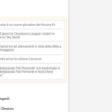
essio è un nuovo giocatore del Novara Fc
 3 giorni di Champions League I match in
ta su Sky Sport!
 ripresi ieri gli allenamenti in vista della sfida a
lmaggiore
anda arriva la cubana Carcaces
artigianato Fidi Piemonte" si è trasformato in
artigianato Fidi Piemonte e Nord Ovest
a."
pagnoli
i Domizio