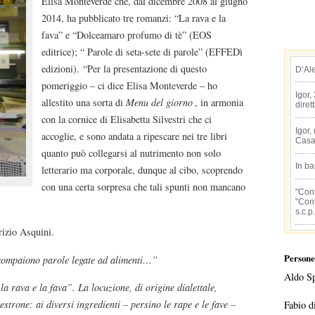
Elisa Monteverde che, dal dicembre 2008 al giugno
2014, ha pubblicato tre romanzi: “La rava e la
fava” e “Dolceamaro profumo di tè” (EOS
editrice); “ Parole di seta-sete di parole” (EFFEDì
edizioni). “Per la presentazione di questo
D’Al
pomeriggio – ci dice Elisa Monteverde – ho
Igor,
allestito una sorta di
Menu del giorno
, in armonia
diret
con la cornice di Elisabetta Silvestri che ci
Igor,
accoglie, e sono andata a ripescare nei tre libri
Casa
quanto può collegarsi al nutrimento non solo
In b
letterario ma corporale, dunque al cibo, scoprendo
con una certa sorpresa che tali spunti non mancano
"Conf
"Conf
s.c.p.
rizio Asquini.
Persone
ià compaiono parole legate ad alimenti…”
Aldo S
la rava e la fava”. La locuzione, di origine dialettale,
strone: ai diversi ingredienti – persino le rape e le fave –
Fabio d