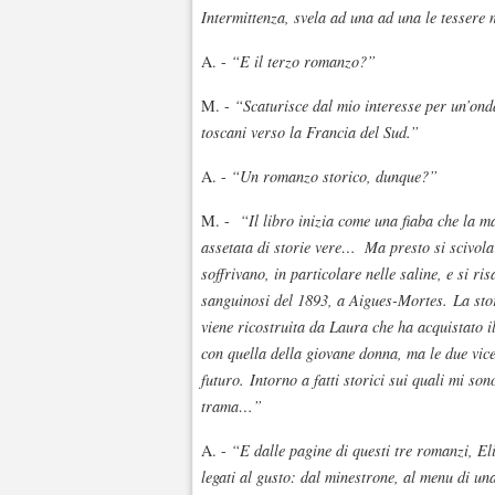
Intermittenza, svela ad una ad una le tessere
A. -
“E il terzo romanzo?”
M. -
“Scaturisce dal mio interesse per un’ond
toscani verso la Francia del Sud.”
A. -
“Un romanzo storico, dunque?”
M. -
“Il libro inizia come una fiaba che la m
assetata di storie vere…
Ma presto si scivola
soffrivano, in particolare nelle saline, e si ris
sanguinosi del 1893, a Aigues-Mortes. La st
viene ricostruita da Laura che ha acquistato i
con quella della giovane donna, ma le due vice
futuro. Intorno a fatti storici sui quali mi 
trama…”
A. -
“E dalle pagine di questi tre romanzi, El
legati al gusto: dal minestrone, al menu di un