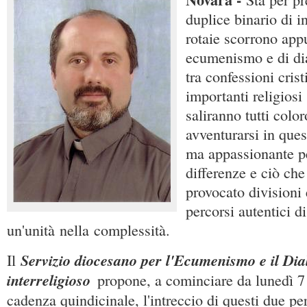
duplice binario di i
rotaie scorrono app
ecumenismo e di dia
tra confessioni crist
importanti religiosi
saliranno tutti colo
avventurarsi in quest
ma appassionante pe
differenze e ciò che
provocato divisioni 
percorsi autentici d
un'unità nella complessità.
Servizio diocesano per l'Ecumenismo e il Dia
Il
interreligioso
propone, a cominciare da lunedì 
cadenza quindicinale, l'intreccio di questi due per