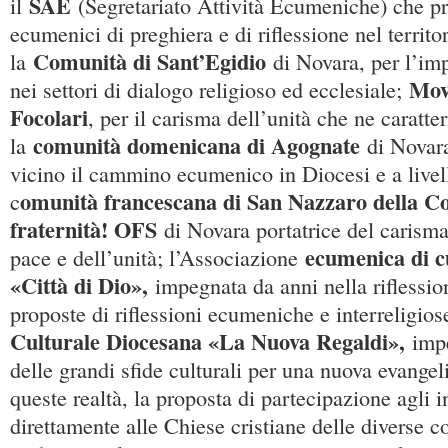
SAE
il
(Segretariato Attività Ecumeniche) che pr
ecumenici di preghiera e di riflessione nel territo
Comunità di Sant’Egidio
la
di Novara, per l’im
Mov
nei settori di dialogo religioso ed ecclesiale;
Focolari
, per il carisma dell’unità che ne caratteri
comunità domenicana di Agognate
la
di Novar
vicino il cammino ecumenico in Diocesi e a livell
omunità francescana di San Nazzaro della Cos
c
fraternità! OFS
di Novara portatrice del carisma
ecumenica di cu
pace e dell’unità; l’Associazione
«Città di Dio»,
impegnata da anni nella riflessio
proposte di riflessioni ecumeniche e interreligio
Culturale Diocesana «La Nuova Regaldi»,
imp
delle grandi sfide culturali per una nuova evange
queste realtà, la proposta di partecipazione agli in
direttamente alle Chiese cristiane delle diverse co