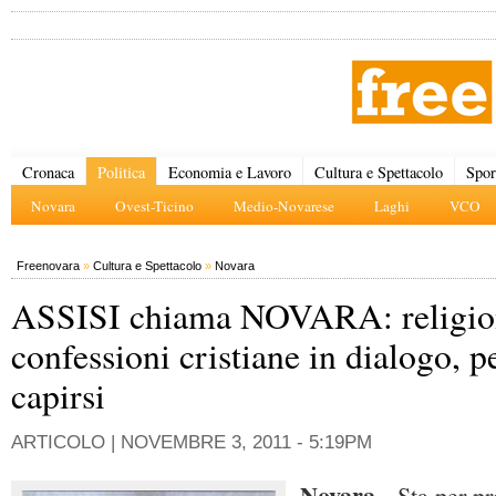
Cronaca
Politica
Economia e Lavoro
Cultura e Spettacolo
Spor
Novara
Ovest-Ticino
Medio-Novarese
Laghi
VCO
Freenovara
»
Cultura e Spettacolo
»
Novara
ASSISI chiama NOVARA: religio
confessioni cristiane in dialogo, p
capirsi
ARTICOLO |
NOVEMBRE 3, 2011 - 5:19PM
Novara -
Sta per pr