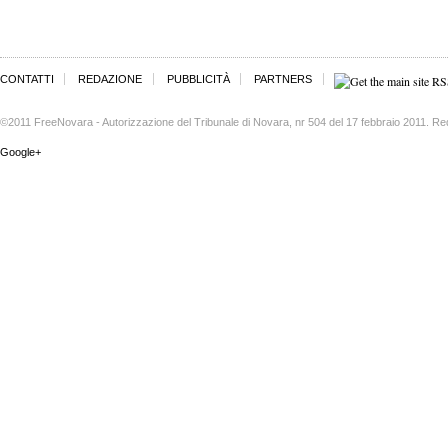
CONTATTI
REDAZIONE
PUBBLICITÀ
PARTNERS
©2011 FreeNovara - Autorizzazione del Tribunale di Novara, nr 504 del 17 febbraio 2011. Re
Google+