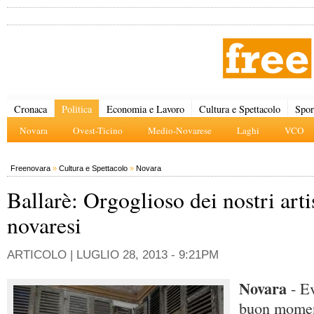
Cronaca
Politica
Economia e Lavoro
Cultura e Spettacolo
Spor
Novara
Ovest-Ticino
Medio-Novarese
Laghi
VCO
Freenovara
»
Cultura e Spettacolo
»
Novara
Ballarè: Orgoglioso dei nostri arti
novaresi
ARTICOLO |
LUGLIO 28, 2013 - 9:21PM
Novara
- E
buon moment