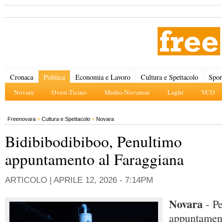
Cronaca
Politica
Economia e Lavoro
Cultura e Spettacolo
Spor
Novara
Ovest-Ticino
Medio-Novarese
Laghi
VCO
Freenovara
»
Cultura e Spettacolo
»
Novara
Bidibibodibiboo, Penultimo
appuntamento al Faraggiana
ARTICOLO |
APRILE 12, 2026 - 7:14PM
Novara
- P
appuntament