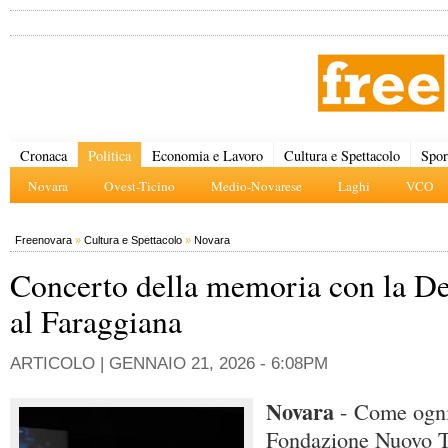
Cronaca
Politica
Economia e Lavoro
Cultura e Spettacolo
Spor
Novara
Ovest-Ticino
Medio-Novarese
Laghi
VCO
Freenovara
»
Cultura e Spettacolo
»
Novara
Concerto della memoria con la D
al Faraggiana
ARTICOLO |
GENNAIO 21, 2026 - 6:08PM
Novara
- Come ogni
Fondazione Nuovo T