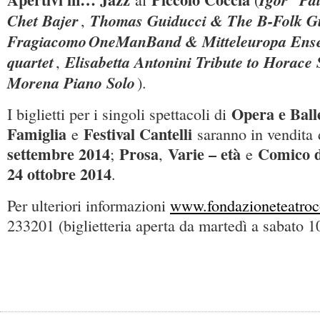
Chet Bajer
Thomas Guiducci & The B-Folk G
,
Fragiacomo
OneManBand & Mitteleuropa Ens
quartet
Elisabetta Antonini Tribute to Horace 
,
Morena Piano Solo
).
Opera e Balle
I biglietti per i singoli spettacoli di
Famiglia
Festival Cantelli
e
saranno in vendita
settembre 2014
Prosa
Varie – età
Comico d
;
,
e
24 ottobre 2014
.
Per ulteriori informazioni
www.fondazioneteatroco
233201 (biglietteria aperta da martedì a sabato 1