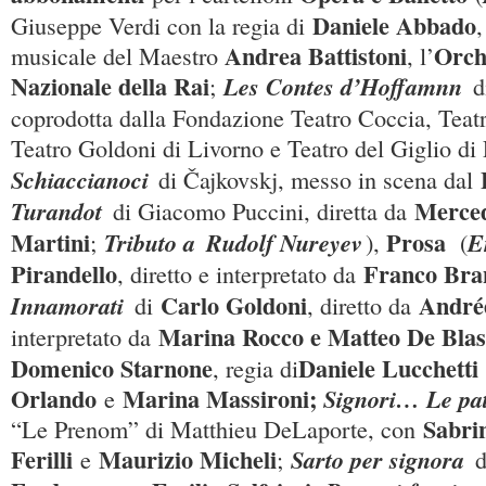
Daniele Abbado
Giuseppe Verdi con la regia di
,
Andrea Battistoni
Orch
musicale del Maestro
, l’
Nazionale della Rai
Les Contes d’Hoffamnn
;
d
coprodotta dalla Fondazione Teatro Coccia, Teatr
Teatro Goldoni di Livorno e Teatro del Giglio di
Schiaccianoci
di Čajkovskj, messo in scena dal
Merce
Turandot
di Giacomo Puccini, diretta da
Martini
Prosa
Tributo a
Rudolf Nureyev
E
;
),
(
Pirandello
Franco Bran
, diretto e interpretato da
Carlo Goldoni
André
Innamorati
di
, diretto da
Marina Rocco e Matteo De Blas
interpretato da
Domenico Starnone
Daniele Lucchetti
, regia di
Orlando
Marina Massironi;
Signori… Le pat
e
Sabri
“Le Prenom” di Matthieu DeLaporte, con
Ferilli
Maurizio Micheli
Sarto per signora
e
;
d