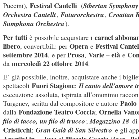
Festival Cantelli
Siberian Symphony
Puccini),
(
Orchestra Cantelli
Futurorchestra
Croatian R
,
,
Sumphonu Orchestra
).
Per tutti
carnet abbona
è possibile acquistare i
libero
Opera
Festival Cantel
, convertibili: per
e
settembre 2014
Prosa
Varie – età
Com
, e per
,
e
mercoledì 22 ottobre 2014
da
.
E’ già possibile, inoltre, acquistare anche i bigliet
Fuori Stagione
Il canto dell’amore t
spettacoli
:
esecuzione assoluta, ispirata all’omonimo raccont
Paolo 
Turgenev, scritta dal compositore e autore
Fondazione Teatro Coccia
Ornella Vano
dalla
;
filo di tacco, un filo di trucco
Magazzino 18
;
di
Cristicchi
Gran Galà di San Silvestro
;
e gli app
Apertivi in… Jazz
Piccolo Coccia
Igor
Pal
al
(