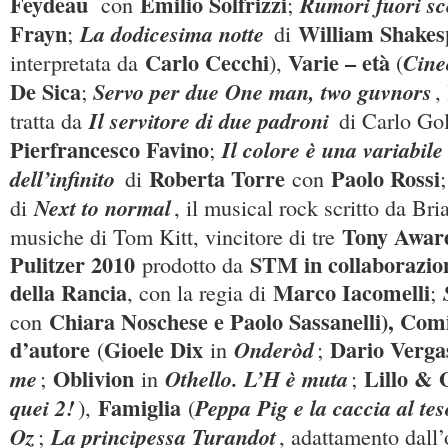
Feydeau
Emilio Solfrizzi
Rumori fuori s
con
;
Frayn
William Shakes
La dodicesima notte
;
di
Carlo Cecchi
Varie – età
Cine
interpretata da
),
(
De Sica
Servo per due One man, two guvnors
;
,
Il servitore di due padroni
tratta da
di Carlo Gol
Pierfrancesco Favino
Il colore è una variabile
;
Roberta Torre
Paolo Rossi
dell’infinito
di
con
Next to normal
di
, il musical rock scritto da Br
Tony Awa
musiche di Tom Kitt, vincitore di tre
Pulitzer 2010
STM in collaborazi
prodotto da
della Rancia
Marco Iacomelli
, con la regia di
;
Chiara Noschese e Paolo Sassanelli), Com
con
d’autore
Gioele Dix
Dario Verga
Onderòd
(
in
;
Oblivion
Lillo & 
me
Othello. L’H è muta
;
in
;
Famiglia
quei 2!
Peppa Pig e la caccia al te
),
(
Oz
La principessa Turandot
;
, adattamento dall