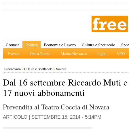
Cronaca
Politica
Economia e Lavoro
Cultura e Spettacolo
Spor
Novara
Ovest-Ticino
Medio-Novarese
Laghi
VCO
Freenovara
»
Cultura e Spettacolo
»
Novara
Dal 16 settembre Riccardo Muti e
17 nuovi abbonamenti
Prevendita al Teatro Coccia di Novara
ARTICOLO |
SETTEMBRE 15, 2014 - 5:14PM