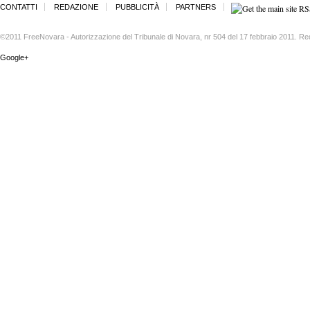
CONTATTI
REDAZIONE
PUBBLICITÀ
PARTNERS
©2011 FreeNovara - Autorizzazione del Tribunale di Novara, nr 504 del 17 febbraio 2011. Re
Google+