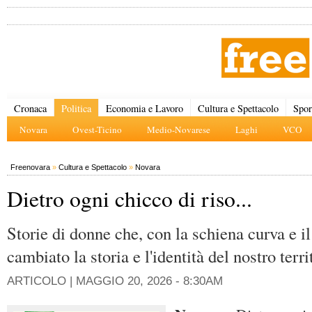
Cronaca
Politica
Economia e Lavoro
Cultura e Spettacolo
Spor
Novara
Ovest-Ticino
Medio-Novarese
Laghi
VCO
Freenovara
»
Cultura e Spettacolo
»
Novara
Dietro ogni chicco di riso...
Storie di donne che, con la schiena curva e il
cambiato la storia e l'identità del nostro terri
ARTICOLO |
MAGGIO 20, 2026 - 8:30AM