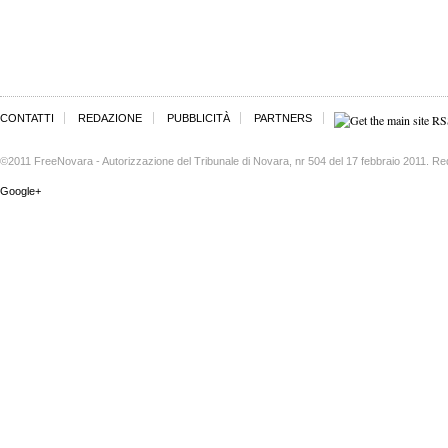
CONTATTI
REDAZIONE
PUBBLICITÀ
PARTNERS
©2011 FreeNovara - Autorizzazione del Tribunale di Novara, nr 504 del 17 febbraio 2011. Re
Google+