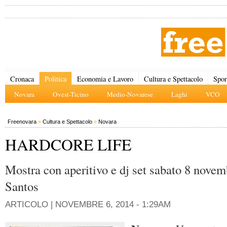
Cronaca
Politica
Economia e Lavoro
Cultura e Spettacolo
Spor
Novara
Ovest-Ticino
Medio-Novarese
Laghi
VCO
Freenovara
»
Cultura e Spettacolo
»
Novara
HARDCORE LIFE
Mostra con aperitivo e dj set sabato 8 novem
Santos
ARTICOLO |
NOVEMBRE 6, 2014 - 1:29AM