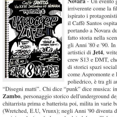
Novara
- Un evento g
irriverente come la fi
ispirato i protagonis
il Caffè Santos ospit
portando a Novara d
fatto storia nella sc
gli Anni '80 e '90. In
Jet4
artistici di
, writ
crew S13 e DMT, che 
di storici spazi social
come Aspromonte e L
poliedrico, è tra gli 
“Disegni matti”. Chi dice “punk” dice musica: in
Zambo
, personaggio storico dell'underground de
chitarrista prima e batterista poi, milita in varie 
(Wretched, E.U, Vrunx); negli Anni '90 diventa d