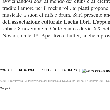
avvicinandosi così al mondo dei clubs e all'elett
tradire l'amore per il rock'n'roll, ai piatti propon
musicale a suon di riffs e drum. Sarà presente a
associazione culturale Lucha libri
dell'
. L'appu
sabato 8 novembre al Caffè Santos di via XX Set
Novara, dalle 18. Aperitivo a buffet, anche a prov
CONTATTI
REDAZIONE
PUBBLICITÀ
PARTNERS
©2011 FreeNovara - Autorizzazione del Tribunale di Novara, nr 504 del 17 febbraio 2011. Re
Google+