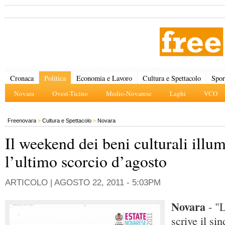
Cronaca
Politica
Economia e Lavoro
Cultura e Spettacolo
Spor
Novara
Ovest-Ticino
Medio-Novarese
Laghi
VCO
Freenovara
»
Cultura e Spettacolo
»
Novara
Il weekend dei beni culturali illu
l’ultimo scorcio d’agosto
ARTICOLO |
AGOSTO 22, 2011 - 5:03PM
Novara
- "
scrive il si