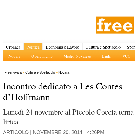
Cronaca
Politica
Economia e Lavoro
Cultura e Spettacolo
Spor
Novara
Ovest-Ticino
Medio-Novarese
Laghi
VCO
Freenovara
»
Cultura e Spettacolo
»
Novara
Incontro dedicato a Les Contes
d’Hoffmann
Lunedì 24 novembre al Piccolo Coccia torna 
lirica
ARTICOLO |
NOVEMBRE 20, 2014 - 4:26PM