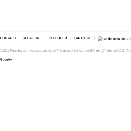
CONTATTI
REDAZIONE
PUBBLICITÀ
PARTNERS
©2011 FreeNovara - Autorizzazione del Tribunale di Novara, nr 504 del 17 febbraio 2011. Re
Google+