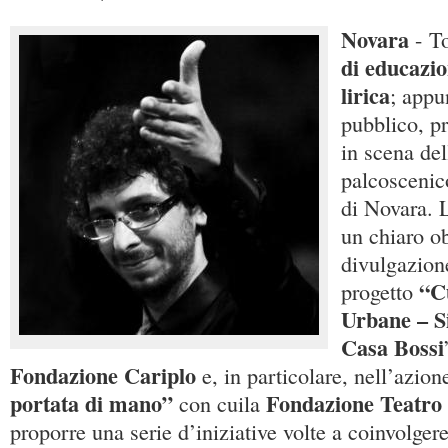
Novara
- T
di educazio
lirica
; appu
pubblico, pr
in scena del
palcoscenic
di Novara. L
un chiaro ob
divulgazione
“C
progetto
Urbane – S
Casa Bossi
Fondazione Cariplo
e, in particolare, nell’azion
portata di mano”
Fondazione Teatro
con cuila
proporre una serie d’iniziative volte a coinvolgere