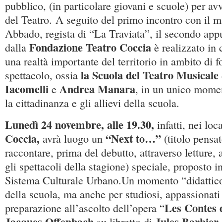
pubblico, (in particolare giovani e scuole) per av
del Teatro. A seguito del primo incontro con il 
Abbado, regista di “La Traviata”, il secondo ap
Fondazione Teatro Coccia
dalla
è realizzato in
una realtà importante del territorio in ambito di 
la Scuola del Teatro Musicale
spettacolo, ossia
Iacomelli
Andrea Manara
e
, in un unico mome
la cittadinanza e gli allievi della scuola.
Lunedì 24 novembre, alle 19.30,
infatti, nei loc
Coccia,
“Next to…”
avrà luogo un
(titolo pensa
raccontare, prima del debutto, attraverso letture, 
gli spettacoli della stagione) speciale, proposto 
Sistema Culturale Urbano.Un momento “didattico”
della scuola, ma anche per studiosi, appassionati 
Les Contes
preparazione all’ascolto dell’opera “
Jacques Offenbach
Jules Barbier
su libretto di