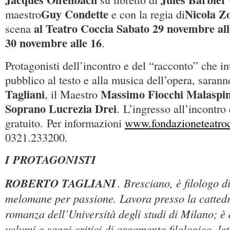
Guy Condette
Nicola Z
maestro
e con la regia di
al Teatro Coccia Sabato 29 novembre al
scena
30 novembre alle 16
.
Protagonisti dell’incontro e del “racconto” che in
pubblico al testo e alla musica dell’opera, sarann
Tagliani
Massimo Fiocchi Malaspi
, il Maestro
Soprano
Lucrezia Drei
. L’ingresso all’incontro 
gratuito. Per informazioni
www.fondazioneteatroc
0321.233200.
I PROTAGONISTI
ROBERTO TAGLIANI
. Bresciano, è filologo d
melomane per passione. Lavora presso la cattedr
romanza dell’Università degli studi di Milano; è 
volumi e saggi critici di argomento filologico, let