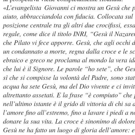
L’evangelista
Giovanni ci mostra un Gesù che p
«
aiuto, abbracciandola con fiducia. Collocata sul
posizione centrale tra gli altri due crocifissi, es
regale, come dice il titolo INRI, “Gesù il Nazare
che Pilato vi fece apporre. Gesù, che agli occhi 
un condannato a morte, regna dalla croce e le scr
ebraico e greco ne proclama al mondo la vera id
che lui è il Signore. Le parole “ho sete”, che Ge
sì che si compisse la volontà del Padre, sono stat
acqua ha sete Gesù, ma del Dio vivente e ci invi
altrettanto assetati. E la frase “è compiuto” che
nell’ultimo istante è il grido di vittoria di chi sa 
l’amore fino all’estremo, fino a lavare i piedi a n
donare la sua vita. La croce è sinonimo di dolor
Gesù ne ha fatto un luogo di gloria dell’amore: