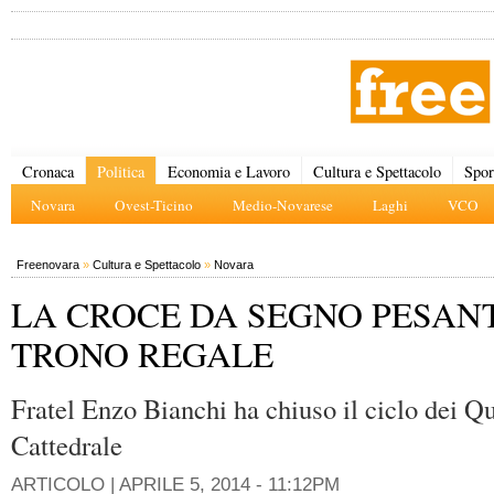
Cronaca
Politica
Economia e Lavoro
Cultura e Spettacolo
Spor
Novara
Ovest-Ticino
Medio-Novarese
Laghi
VCO
Freenovara
»
Cultura e Spettacolo
»
Novara
LA CROCE DA SEGNO PESAN
TRONO REGALE
Fratel Enzo Bianchi ha chiuso il ciclo dei Q
Cattedrale
ARTICOLO |
APRILE 5, 2014 - 11:12PM