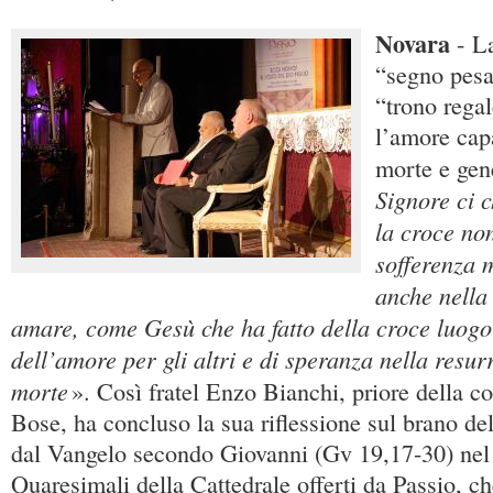
Novara
- L
“segno pesa
“trono rega
l’amore cap
morte e gene
Signore ci 
la croce no
sofferenza 
anche nella
amare, come Gesù che ha fatto della croce luogo
dell’amore per gli altri e di speranza nella resur
morte
». Così fratel Enzo Bianchi, priore della 
Bose, ha concluso la sua riflessione sul brano de
dal Vangelo secondo Giovanni (Gv 19,17-30) nel 
Quaresimali della Cattedrale offerti da Passio, ch