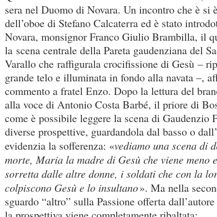
sera nel Duomo di Novara. Un incontro che è si è
dell’oboe di Stefano Calcaterra ed è stato introdo
Novara, monsignor Franco Giulio Brambilla, il qua
la scena centrale della Pareta gaudenziana del S
Varallo che raffigurala crocifissione di Gesù – ri
grande telo e illuminata in fondo alla navata –, af
commento a fratel Enzo. Dopo la lettura del bran
alla voce di Antonio Costa Barbé, il priore di Bo
come è possibile leggere la scena di Gaudenzio F
diverse prospettive, guardandola dal basso o dall
vediamo una scena di do
evidenzia la sofferenza: «
morte, Maria la madre di Gesù che viene meno e
sorretta dalle altre donne, i soldati che con la lo
colpiscono Gesù e lo insultano
». Ma nella secon
sguardo “altro” sulla Passione offerta dall’autore
la prospettiva viene completamente ribaltata: