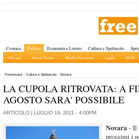
Cronaca
Politica
Economia e Lavoro
Cultura e Spettacolo
Spor
Novara
Ovest-Ticino
Medio-Novarese
Laghi
VCO
Freenovara
»
Cultura e Spettacolo
»
Novara
LA CUPOLA RITROVATA: A F
AGOSTO SARA' POSSIBILE
ARTICOLO |
LUGLIO 19, 2011 - 4:00PM
Novara
- I
prossimi i 