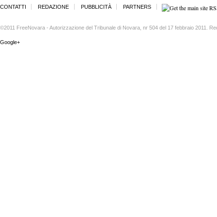
CONTATTI
REDAZIONE
PUBBLICITÀ
PARTNERS
©2011 FreeNovara - Autorizzazione del Tribunale di Novara, nr 504 del 17 febbraio 2011. Re
Google+