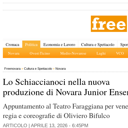
Cronaca
Politica
Economia e Lavoro
Cultura e Spettacolo
Spor
Novara
Ovest-Ticino
Medio-Novarese
Laghi
VCO
Freenovara
»
Cultura e Spettacolo
»
Novara
Lo Schiaccianoci nella nuova
produzione di Novara Junior Ens
Appuntamento al Teatro Faraggiana per vener
regia e coreografie di Oliviero Bifulco
ARTICOLO |
APRILE 13, 2026 - 6:45PM