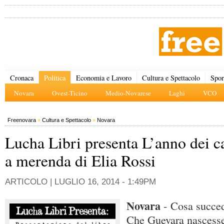
Cronaca
Politica
Economia e Lavoro
Cultura e Spettacolo
Spor
Novara
Ovest-Ticino
Medio-Novarese
Laghi
VCO
Freenovara
»
Cultura e Spettacolo
»
Novara
Lucha Libri presenta L’anno dei c
a merenda di Elia Rossi
ARTICOLO |
LUGLIO 16, 2014 - 1:49PM
Novara
- Cosa succe
Che Guevara nascesse