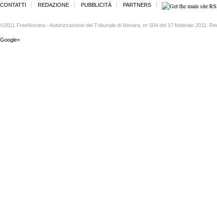
CONTATTI
REDAZIONE
PUBBLICITÀ
PARTNERS
©2011 FreeNovara - Autorizzazione del Tribunale di Novara, nr 504 del 17 febbraio 2011. Re
Google+