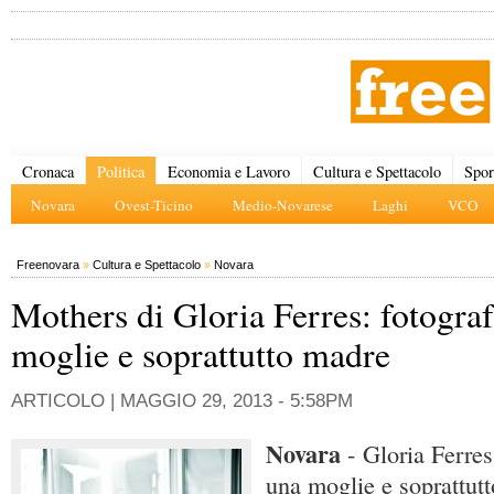
Cronaca
Politica
Economia e Lavoro
Cultura e Spettacolo
Spor
Novara
Ovest-Ticino
Medio-Novarese
Laghi
VCO
Freenovara
»
Cultura e Spettacolo
»
Novara
Mothers di Gloria Ferres: fotograf
moglie e soprattutto madre
ARTICOLO |
MAGGIO 29, 2013 - 5:58PM
Novara
- Gloria Ferres
una moglie e soprattut